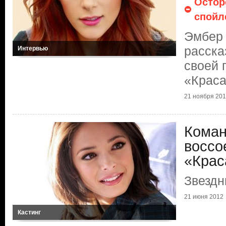
Остор
спойл
Эмбер
расска
Интервью
своей 
«Краса
21 ноября 20
Коман
воссо
«Крас
Звездн
21 июня 2012
Кастинг