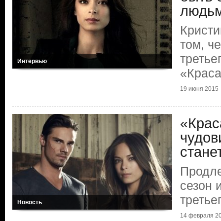
людь
Кристи
том, че
третье
Интервью
«Краса
19 июня 2015
«Крас
чудов
стане
Продле
сезон 
третье
Новость
14 февраля 2