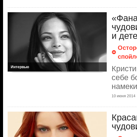
«Фана
чудов
и дет
Остор
спойл
Кристи
Интервью
себе б
намек
10 июня 2014
Краса
чудов