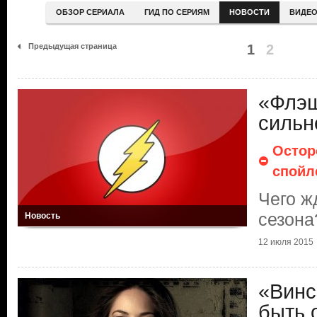
ОБЗОР СЕРИАЛА
ГИД ПО СЕРИЯМ
НОВОСТИ
ВИДЕ
Предыдущая страница
1
2
«Флэш
сильн
Остор
спойл
Чего ж
сезона
Новость
12 июля 2015
«Винс
быть