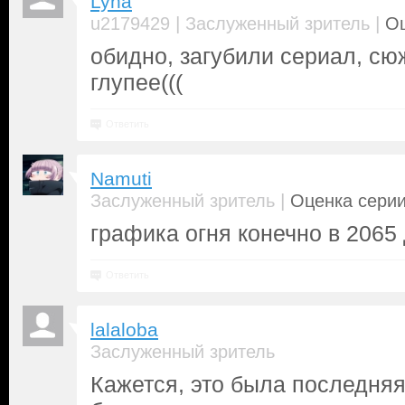
Lyna
|
|
u2179429
Заслуженный зритель
Оц
обидно, загубили сериал, сю
глупее(((
Ответить
Namuti
|
Заслуженный зритель
Оценка серии
графика огня конечно в 2065 д
Ответить
lalaloba
Заслуженный зритель
Кажется, это была последняя