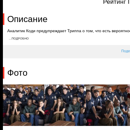
Рейтинг 
Описание
Аналитик Коди предупреждает Триппа о том, что есть вероятно
запуска. Однако Трипп решает отправить корабль несмотря ни 
…ПОДРОБНО
запуска корабль начинает неконтролируемо вращаться. Вскоре 
повышенного уровня радиации корабль теряет связь с Землей.
Поде
Фото