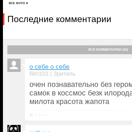
ВСЕ ФОТО
Последние комментарии
ВСЕ КОММЕНТАРИИ (53)
о себе о себе
|
film333
Зритель
очен познавательно без гер
самок в коссмос безк илород
милота красота жапота
Ответить