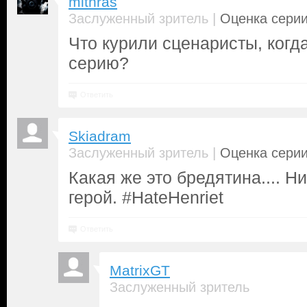
mithras
|
Заслуженный зритель
Оценка серии
Что курили сценаристы, когд
серию?
Ответить
Skiadram
|
Заслуженный зритель
Оценка серии
Какая же это бредятина.... Н
герой. #HateHenriet
Ответить
MatrixGT
Заслуженный зритель