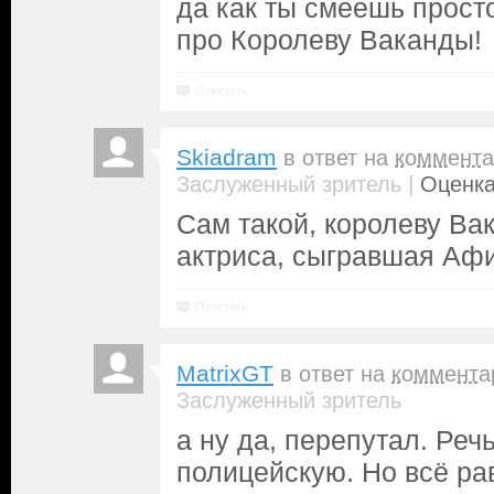
да как ты смеешь прост
про Королеву Ваканды!
Ответить
Skiadram
в ответ на
коммента
|
Заслуженный зритель
Оценка
Сам такой, королеву Ва
актриса, сыгравшая Аф
Ответить
MatrixGT
в ответ на
коммента
Заслуженный зритель
а ну да, перепутал. Речь
полицейскую. Но всё ра