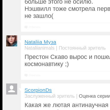
больше этого не осилю.
Нэшвилл тоже смотрела пер
не зашло(
Ответить
Nataliia Муза
|
Nataliianimals
Постоянный зритель
Престон Скаво вырос и пошел
космонавтику ;)
Ответить
ScorpionDs
|
Заслуженный зритель
Оценка серии
Какая же лютая антинаучная