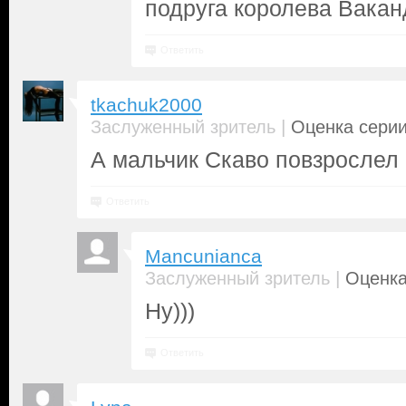
подруга королева Вакан
Ответить
tkachuk2000
|
Заслуженный зритель
Оценка серии
А мальчик Скаво повзрослел
Ответить
Mancunianca
|
Заслуженный зритель
Оценка
Ну)))
Ответить