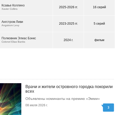
Ксавье Коллинз
2025-2026 гг.
16 серий
Xavier Collins
Ангстром Ливи
2023-2025 гг.
5 серий
Angstrom Levy
Полковник Элиас Бэнкс
2024 г.
фильм
Colonel Elias Banks
Врачи и жители островного городка покорили
всех
Объявлены номинанты на премию «Эмми»
08 июля 2026 г.
3