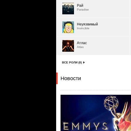
Рай
Paradise
Неуязвимый
Invincible
Атлас
Atlas
ВСЕ РОЛИ (8)
Новости