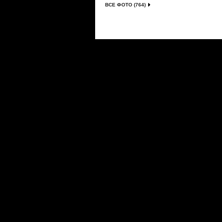
ВСЕ ФОТО (764)
Сериалы
|
Новости
|
Новинки
|
Видео
|
Расписани
О проекте
|
Правила
|
FAQ
|
Размещение реклам
LostFilm.TV. Лучшие сериалы, 2026 г. Копирован