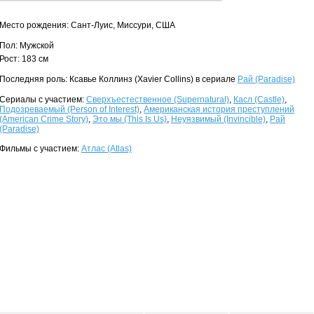
Место рождения: Сант-Луис, Миссури, США
Пол: Мужской
Рост: 183 см
Последняя роль: Ксавье Коллинз (Xavier Collins) в сериале
Рай (Paradise)
Сериалы с участием:
Сверхъестественное (Supernatural)
,
Касл (Castle)
,
Подозреваемый (Person of Interest)
,
Американская история преступлений
(American Crime Story)
,
Это мы (This Is Us)
,
Неуязвимый (Invincible)
,
Рай
(Paradise)
Фильмы с участием:
Атлас (Atlas)