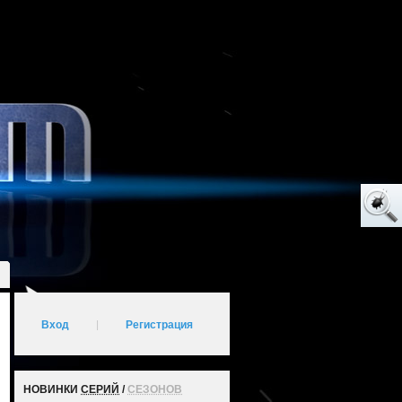
Вход
|
Регистрация
НОВИНКИ
СЕРИЙ
/
СЕЗОНОВ