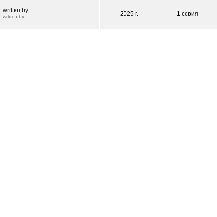
written by
2025 г.
1 серия
written by