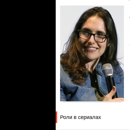
Роли в сериалах