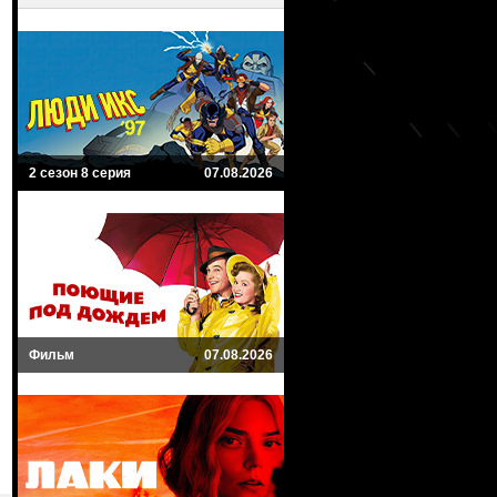
2 сезон 8 серия
07.08.2026
Фильм
07.08.2026