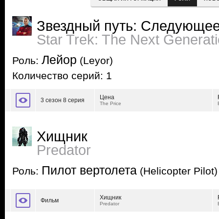
Звездный путь: Следующее
Star Trek: The Next Generat
Лейор
Роль:
(Leyor)
Количество серий: 1
Цена
3 сезон 8 серия
The Price
Хищник
Predator
Пилот вертолета
Роль:
(Helicopter Pilot)
Хищник
Фильм
Predator