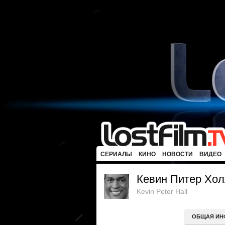
СЕРИАЛЫ
КИНО
НОВОСТИ
ВИДЕО
Кевин Питер Хо
Kevin Peter Hall
ОБЩАЯ ИН