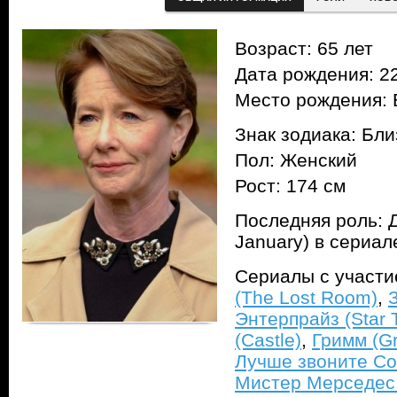
Возраст: 65 лет
Дата рождения: 22
Место рождения: 
Знак зодиака: Бл
Пол: Женский
Рост: 174 см
Последняя роль: 
January) в сериа
Сериалы с участ
(The Lost Room)
,
Энтерпрайз (Star T
(Castle)
,
Гримм (G
Лучше звоните Солу
Мистер Мерседес 