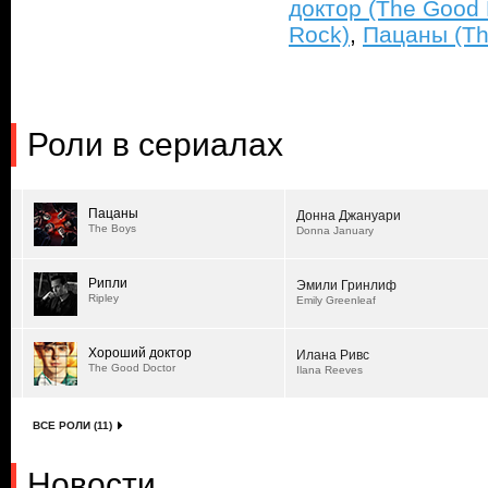
доктор (The Good 
Rock)
,
Пацаны (Th
Роли в сериалах
Пацаны
Донна Джануари
The Boys
Donna January
Рипли
Эмили Гринлиф
Ripley
Emily Greenleaf
Хороший доктор
Илана Ривс
The Good Doctor
Ilana Reeves
ВСЕ РОЛИ (11)
Новости