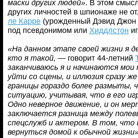
маски других людей»
. В этом смыс
других личностей в шпионаже не отл
ле Карре
(урожденный Дэвид Джон 
под псевдонимом или
Хиддлстон
иг
«На данном этапе своей жизни я 
кто я такой,
— говорит 44-летний
заканчиваюсь я и начинаются мои 
уйти со сцены, и иллюзия сразу ж
границы гораздо более размыты, 
ситуацию, учитывая, что в его иг
Одно неверное движение, и он мер
заключается разница между поле
спецслужб и актером. В том, что 
вернуться домой к обычной жизни