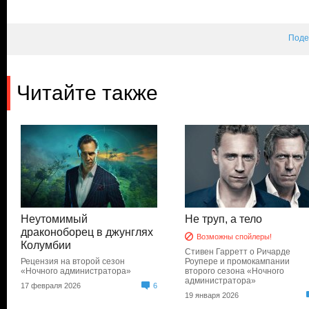
Поде
Читайте также
Неутомимый
Не труп, а тело
драконоборец в джунглях
Возможны спойлеры!
Колумбии
Стивен Гарретт о Ричарде
Рецензия на второй сезон
Роупере и промокампании
«Ночного администратора»
второго сезона «Ночного
администратора»
17 февраля 2026
6
19 января 2026