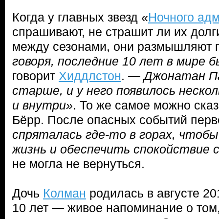
Когда у главных звезд «
Ночного ад
спрашивают, не страшит ли их дол
между сезонами, они размышляют 
говоря, последние 10 лет в мире 
говорит
Хиддлстон
. —
Джонатан Па
старше, и у него появилось неско
и внутри»
. То же самое можно ска
Бёрр. После опасных событий перв
спряталась где-то в горах, чтоб
жизнь и обеспечить спокойствие 
не могла не вернуться.
Дочь
Колман
родилась в августе 201
10 лет — живое напоминание о том