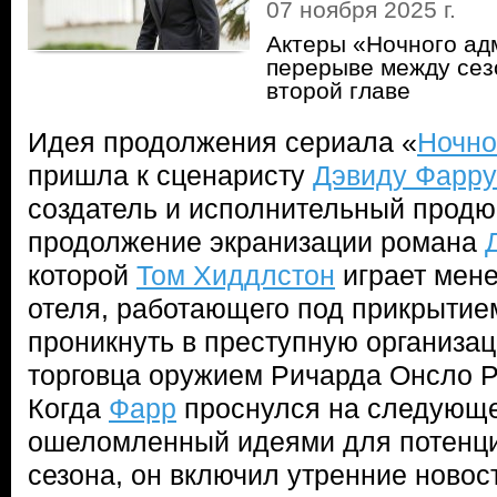
07 ноября 2025 г.
Актеры «Ночного ад
перерыве между сез
второй главе
Идея продолжения сериала «
Ночно
пришла к сценаристу
Дэвиду Фарру
создатель и исполнительный прод
продолжение экранизации романа
которой
Том Хиддлстон
играет мен
отеля, работающего под прикрытие
проникнуть в преступную организа
торговца оружием Ричарда Онсло Р
Когда
Фарр
проснулся на следующе
ошеломленный идеями для потенци
сезона, он включил утренние новост