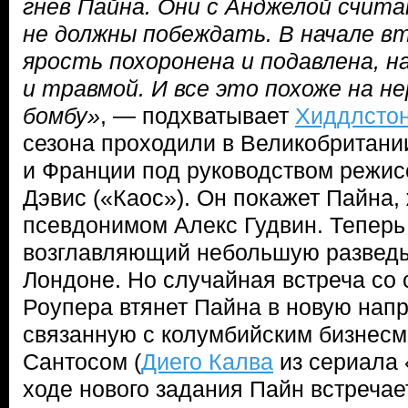
гнев Пайна. Они с Анджелой счит
не должны побеждать. В начале в
ярость похоронена и подавлена, н
и травмой. И все это похоже на н
бомбу»
, — подхватывает
Хиддлсто
сезона проходили в Великобритани
и Франции под руководством режис
Дэвис («Каос»). Он покажет Пайна,
псевдонимом Алекс Гудвин. Теперь
возглавляющий небольшую разведы
Лондоне. Но случайная встреча со
Роупера втянет Пайна в новую нап
связанную с колумбийским бизнес
Сантосом (
Диего Калва
из сериала 
ходе нового задания Пайн встречае