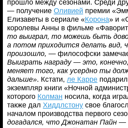
прошло между сезонами. Среди др
— получение
Оливией
премии «Эмм
Елизаветы в сериале «
Корона
» и «
королевы Анны в фильме «Фаворит
то выиграл, то можешь быть довол
а потом приходится делать вид, ч
произошло,
— философски замеча
Выиграть награду — это, конечно,
меняет того, как усердно ты до
дальше»
. Кстати,
ле Карре
подарил
экземпляр книги «Ночной админист
которого
Колман
носила, когда игра
также дал
Хиддлстону
свое благос
началом производства первого сез
догадался, что Джонатан Пайн — 