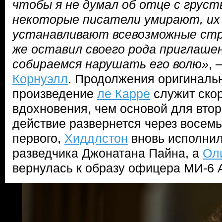
чтобы я не думал об отце с груст
некоторые писатели умирают, их
устанавливают всевозможные стр
же оставил своего рода приглашен
собираемся нарушать его волю»
, 
Корнуэлл
. Продолжения оригинальн
произведение
ле Карре
служит ско
вдохновения, чем основой для второ
действие развернется через восемь
первого,
Хиддлстон
вновь исполнил
разведчика Джонатана Пайна, а
Ол
вернулась к образу офицера МИ-6