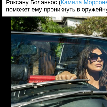
Роксану Боланьос (
Камила Моррон
поможет ему проникнуть в оружей