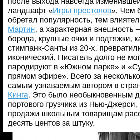
после выхода навсегда изменивше
ландшафт «
Игры престолов
». Чем
обретал популярность, тем влияте
Мартин
, а характерная внешность 
борода, крупные очки и подтяжки, ка
стимпанк-Санты из 20-х, превратили
иконический. Писатель долго не мог
пародируют в «Южном парке» и «Су
прямом эфире». Всего за нескольк
самым узнаваемым автором в стра
Кинга
. Это было необыкновенным 
портового грузчика из Нью-Джерси,
продажи школьным товарищам расс
десять центов за штуку.