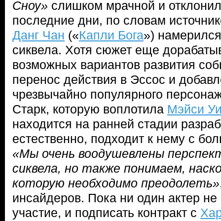
Сноу»
слишком мрачной и отклонил
последние дни, по словам источни
Данг Чан
(«
Капли Бога
») намерился
сиквела. Хотя сюжет еще дорабатыв
возможных вариантов развития соб
перенос действия в Эссос и добав
чрезвычайно популярного персонаж
Старк, которую воплотила
Мэйси У
находится на ранней стадии разраб
естественно, подходит к нему с бо
«Мы очень воодушевлены перспект
сиквела, но также понимаем, наско
которую необходимо преодолеть»
инсайдеров. Пока ни один актер не
участие, и подписать контракт с
Хар