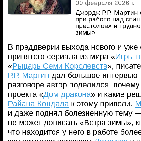
09 февраля 2026 г.
Джордж Р.Р. Мартин
при работе над спи
престолов» и трудно
зимы»
В преддверии выхода нового и уже 
принятого сериала из мира «
Игры п
«
Рыцарь Семи Королевств
», писат
Р.Р. Мартин
дал большое интервью 
разговоре автор поделился, почему
проекта «
Дом дракона
» и какие ре
Райана Кондала
к этому привели.
М
и даже поднял болезненную тему —
не может дописать «Ветра зимы», к
что находится у него в работе более