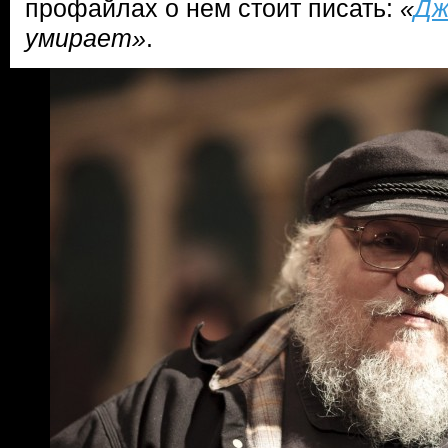
профайлах о нем стоит писать:
«
Дж
умирает»
.