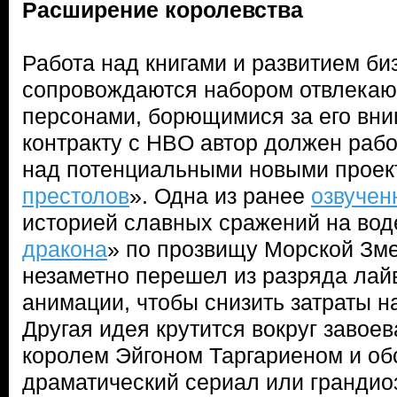
Расширение королевства
Работа над книгами и развитием б
сопровождаются набором отвлекаю
персонами, борющимися за его вни
контракту с HBO автор должен рабо
над потенциальными новыми проек
престолов
». Одна из ранее
озвучен
историей славных сражений на вод
дракона
» по прозвищу Морской Зме
незаметно перешел из разряда лай
анимации, чтобы снизить затраты н
Другая идея крутится вокруг завое
королем Эйгоном Таргариеном и об
драматический сериал или гранди