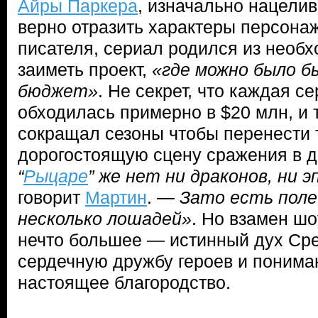
Айры Паркера
, изначально нацелив
верно отразить характеры персона
писателя, сериал родился из необ
заиметь проект,
«где можно было б
бюджет»
. Не секрет, что каждая се
обходилась примерно в $20 млн, и
сокращал сезоны чтобы перенести 
дорогостоящую сцену сражения в д
“
Рыцаре
” же нет ни драконов, ни э
говорит
Мартин
. —
Зато есть поле
несколько лошадей»
. Но взамен ш
нечто большее — истинный дух Сре
сердечную дружбу героев и пониман
настоящее благородство.