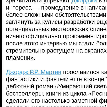
зря читатели упрекают
Джорджа
в л
интереса — промедление в написан
более сложными обстоятельствами.
заглянуть за кулисы разработки ещ
потенциальных вестеросских спин-о
ничего официально прокомментиро
после этого интервью мы стали бо
стремительно растущем на экранах
пламени».
Джордж Р.Р. Мартин
прославился ка
фантастики и фэнтези еще в конце 
дебютный роман «Умирающий свет»
бестселлеры, книги из цикла «Песн
сделали его настолько заметной фи