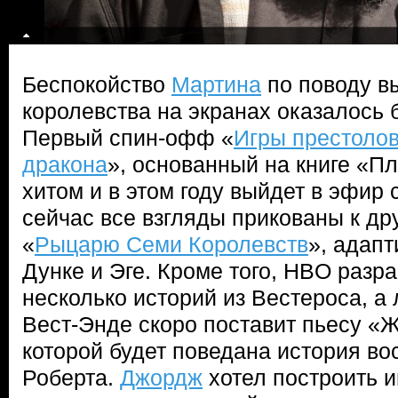
Беспокойство
Мартина
по поводу в
королевства на экранах оказалось
Первый спин-офф «
Игры престоло
дракона
», основанный на книге «Пл
хитом и в этом году выйдет в эфир 
сейчас все взгляды прикованы к др
«
Рыцарю Семи Королевств
», адап
Дунке и Эге. Кроме того, HBO разр
несколько историй из Вестероса, а 
Вест-Энде скоро поставит пьесу «Ж
которой будет поведана история во
Роберта.
Джордж
хотел построить и