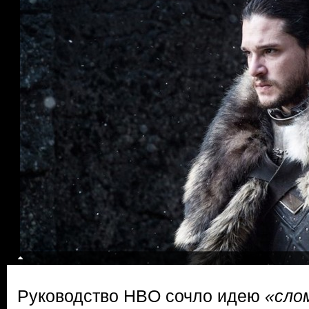
Руководство HBO сочло идею
«сло