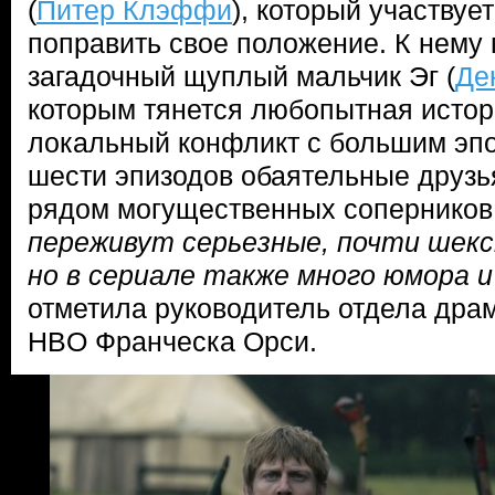
(
Питер Клэффи
), который участвуе
поправить свое положение. К нему
загадочный щуплый мальчик Эг (
Де
которым тянется любопытная исто
локальный конфликт с большим эп
шести эпизодов обаятельные друзь
рядом могущественных соперников
переживут серьезные, почти шекс
но в сериале также много юмора 
отметила руководитель отдела дра
HBO Франческа Орси.