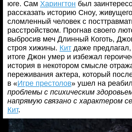
юге. Сам
Харингтон
был заинтересо
рассказать историю Сноу, живущего
сломленный человек с посттравма
расстройством. Прогнав своего лют
выбросив меч Длинный Коготь, Джо
строя хижины.
Кит
даже предлагал,
итоге Джон умер и избежал героиче
история в некотором смысле отраж
переживания актера, который посл
в «
Игре престолов
» ушел на реаби
проблемы с психическим здоровье
напрямую связано с характером с
Кит
.