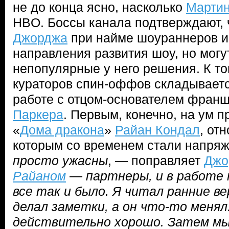
не до конца ясно, насколько
Марти
HBO. Боссы канала подтверждают, 
Джорджа
при найме шоураннеров и
направления развития шоу, но могу
непопулярные у него решения. К то
кураторов спин-оффов складывается
работе с отцом-основателем франш
Паркера
. Первым, конечно, на ум 
«
Дома дракона
»
Райан Кондал
, от
которым со временем стали напря
просто ужасны
, — поправляет
Джо
Райаном
— партнеры, и в работе 
все так и было. Я читал ранние ве
делал заметки, а он что-то менял
действительно хорошо. Затем мы