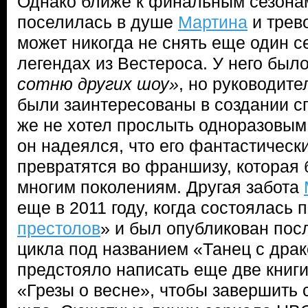
Однако ближе к финальным сезона
поселилась в душе
Мартина
и трево
может никогда не снять еще один с
легендах из Вестероса. У него был
сотню других шоу»
, но руководите
были заинтересованы в создании 
же не хотел прослыть одноразовым
он надеялся, что его фантастическ
превратятся во франшизу, которая 
многим поколениям. Другая забота
еще в 2011 году, когда состоялась 
престолов
» и был опубликован пос
цикла под названием «Танец с дра
предстояло написать еще две книги
«Грезы о весне», чтобы завершить 