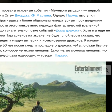
аптированы основные события «Межевого рыцаря» — первой
е и Эгге»
Джорджа Р.Р. Мартина
. Однако
Паркер
выступил
обратившись к более обширным литературным произведениям
ности этого конкретного периода фантастической вселенной.
одит значительно позже событий «
Дома дракона
». Хотя мы еще не
ия Таргариенов на экране, не будет спойлером сказать, что
едет к упадку империи и исчезновению драконов. К началу
ее 50 лет после смерти последнего дракона.
«И это даже был не
во, которое не могло летать. Если ты не можешь летать, то
ичудливая ящерица»
, — говорит
Паркер
.