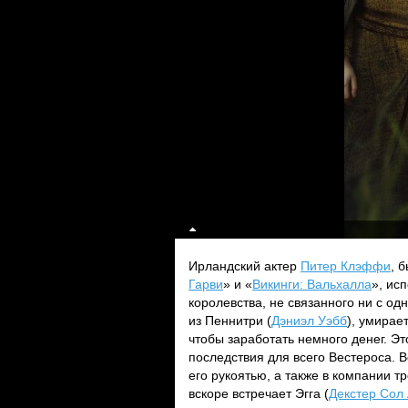
Ирландский актер
Питер Клэффи
, 
Гарви
» и «
Викинги: Вальхалла
», ис
королевства, не связанного ни с од
из Пеннитри (
Дэниэл Уэбб
), умирае
чтобы заработать немного денег. Э
последствия для всего Вестероса.
его рукоятью, а также в компании т
вскоре встречает Эгга (
Декстер Сол