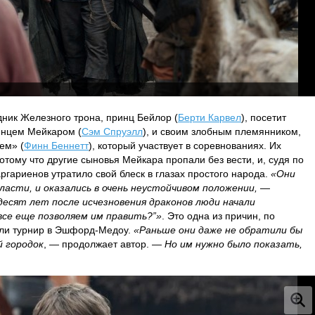
ник Железного трона, принц Бейлор (
Берти Карвел
), посетит
инцем Мейкаром (
Сэм Спруэлл
), и своим злобным племянником,
ем» (
Финн Беннетт
), который участвует в соревнованиях. Их
отому что другие сыновья Мейкара пропали без вести, и, судя по
аргариенов утратило свой блеск в глазах простого народа.
«Они
власти, и оказались в очень неустойчивом положении,
—
есят лет после исчезновения драконов люди начали
все еще позволяем им править?”»
. Это одна из причин, по
или турнир в Эшфорд-Медоу.
«Раньше они даже не обратили бы
й городок
, — продолжает автор. —
Но им нужно было показать,