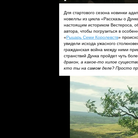
Для стартового сезона новинки ад
новеллы из цикла «Рассказы о Дунк
настоящим историком Вестероса, 
автора, чтобы погрузиться в особен
«
Рыцарь Семи Королевств
» происх
увидели исхода ужасного столкновен
гражданская война между ними прив
странствий Дунка пройдет чуть бол
дракон, а какое-то хилое сущест
кто ты на самом деле? Просто пр