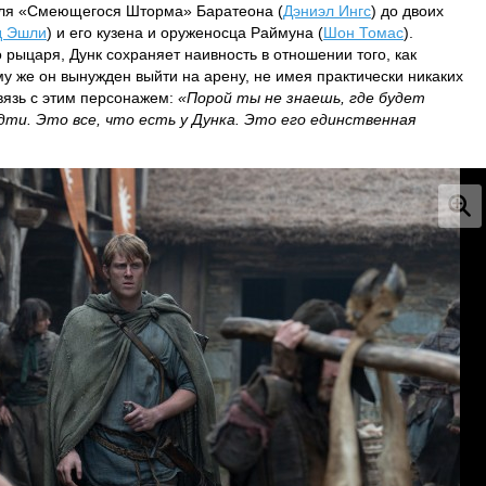
неля «Смеющегося Шторма» Баратеона (
Дэниэл Ингс
) до двоих
д Эшли
) и его кузена и оруженосца Раймуна (
Шон Томас
).
ыцаря, Дунк сохраняет наивность в отношении того, как
му же он вынужден выйти на арену, не имея практически никаких
вязь с этим персонажем:
«Порой ты не знаешь, где будет
дти. Это все, что есть у Дунка. Это его единственная