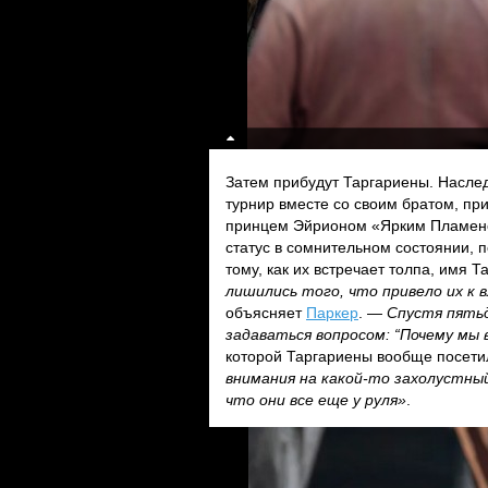
Затем прибудут Таргариены. Наслед
турнир вместе со своим братом, пр
принцем Эйрионом «Ярким Пламен
статус в сомнительном состоянии, п
тому, как их встречает толпа, имя Т
лишились того, что привело их к 
объясняет
Паркер
. —
Спустя пятьд
задаваться вопросом: “Почему мы 
которой Таргариены вообще посет
внимания на какой-то захолустны
что они все еще у руля»
.