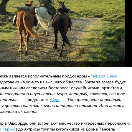
также является исполнительным продюсером «
Рыцаря Семи
редоточено на ком-то из высшего общества. Зрители всегда будут
льным нижним сословием Вестероса: оружейниками, артистами,
и совершенно иную версию мира, который, кажется, все так
кательно,
— продолжает
Айра
. —
Тот факт, что персонажи
 существовала магия, очень интересен для меня. Это земля и
аконов и их огонь»
.
нир в Эшфорде, они встречают множество интересных персонажей:
 Керкур
) до актрисы труппы кукольников из Дорна Тансель