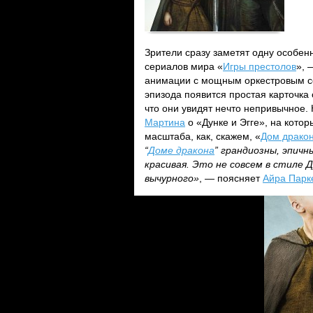
Зрители сразу заметят одну особен
сериалов мира «
Игры престолов
», 
анимации с мощным оркестровым с
эпизода появится простая карточка
что они увидят нечто непривычное.
Мартина
о «Дунке и Эгге», на кото
масштаба, как, скажем, «
Дом драко
“
Доме дракона
” грандиозны, эпич
красивая. Это не совсем в стиле Д
вычурного»
, — поясняет
Айра Парк