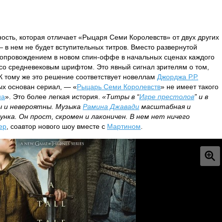
ность, которая отличает «Рыцаря Семи Королевств» от двух других
— в нем не будет вступительных титров. Вместо развернутой
опровождением в новом спин-оффе в начальных сценах каждого
 со средневековым шрифтом. Это явный сигнал зрителям о том,
 К тому же это решение соответствует новеллам
Джорджа Р.Р.
рых основан сериал, — «
Рыцарь Семи Королевств
» не имеет такого
на
». Это более легкая история.
«Титры в “
Игре престолов
” и в
ны и невероятны. Музыка
Рамина Джавади
масштабная и
унка. Он прост, скромен и лаконичен. В нем нет ничего
ер
, соавтор нового шоу вместе с
Мартином
.