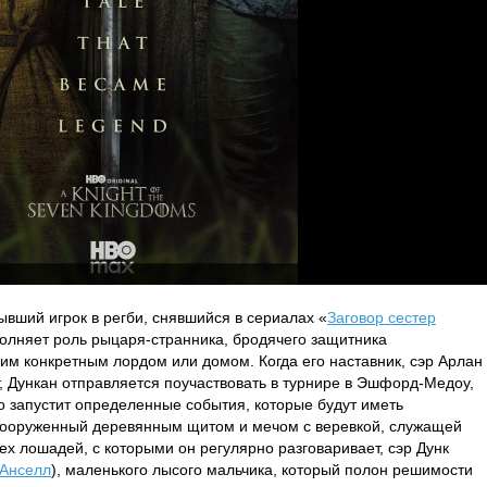
бывший игрок в регби, снявшийся в сериалах «
Заговор сестер
полняет роль рыцаря-странника, бродячего защитника
ним конкретным лордом или домом. Когда его наставник, сэр Арлан
т, Дункан отправляется поучаствовать в турнире в Эшфорд-Медоу,
то запустит определенные события, которые будут иметь
 Вооруженный деревянным щитом и мечом с веревкой, служащей
рех лошадей, с которыми он регулярно разговаривает, сэр Дунк
 Анселл
), маленького лысого мальчика, который полон решимости