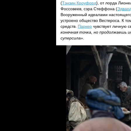
(
Тэнзин Кроуфорд
), от лорда Лио
Фоссовеев, сэра Стеффона (
Эдвар
Вооруженный идеалами настоящего р
устроено общество Вестероса. К то
средств.
Паркер
чувствует личную с
конечная точка, но продолжаешь и
суперсила»
.