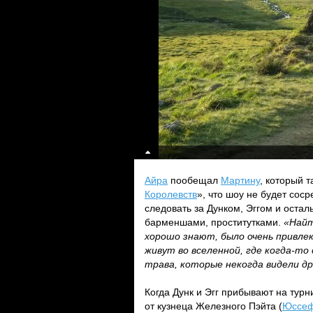
Айра
пообещал
Мартину
, который 
Королевств
», что шоу не будет сос
следовать за Дунком, Эггом и оста
барменшами, проститутками.
«Найт
хорошо знают, было очень привле
живут во вселенной, где когда-то
трава, которые некогда видели др
Когда Дунк и Эгг прибывают на тур
от кузнеца Железного Пэйта (
Юссеф