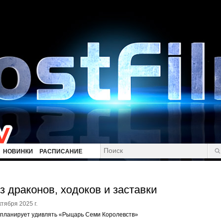
НОВИНКИ
РАСПИСАНИЕ
з драконов, ходоков и заставки
ктября 2025 г.
 планирует удивлять «Рыцарь Семи Королевств»