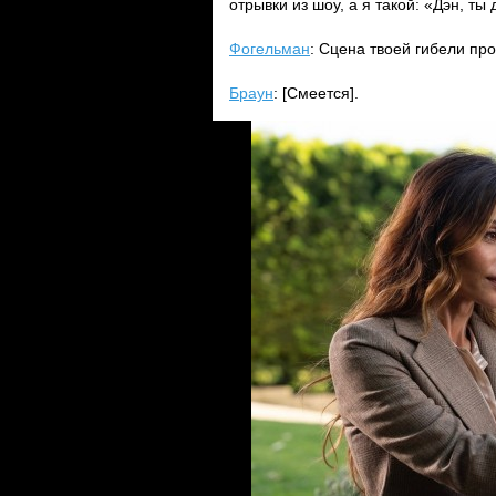
отрывки из шоу, а я такой: «Дэн, ты
Фогельман
: Сцена твоей гибели пр
Браун
: [Смеется].