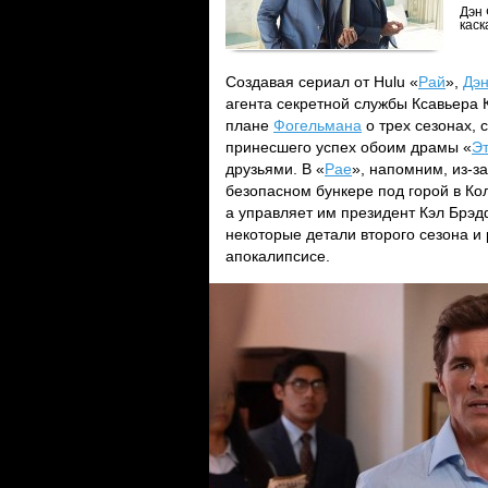
Дэн 
каск
Создавая сериал от Hulu «
Рай
»,
Дэ
агента секретной службы Ксавьера 
плане
Фогельмана
о трех сезонах, 
принесшего успех обоим драмы «
Э
друзьями. В «
Рае
», напомним, из-з
безопасном бункере под горой в К
а управляет им президент Кэл Брэд
некоторые детали второго сезона и 
апокалипсисе.