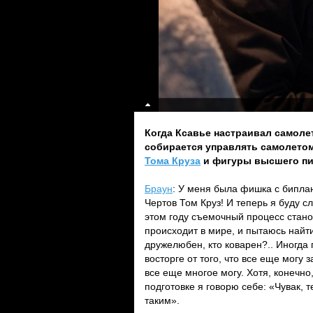
Когда Ксавье настраивал самолет
собирается управлять самолетом
Тома Круза
и фигуры высшего п
Браун
: У меня была фишка с биплан
Чертов Том Круз! И теперь я буду с
этом году съемочный процесс станов
происходит в мире, и пытаюсь найти
дружелюбен, кто коварен?.. Иногда 
восторге от того, что все еще могу 
все еще многое могу. Хотя, конечн
подготовке я говорю себе: «Чувак, 
таким».