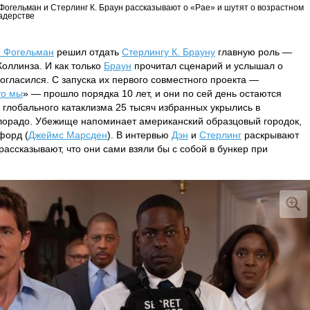
Фогельман и Стерлинг К. Браун рассказывают о «Рае» и шутят о возрастном
адерстве
н Фогельман
решил отдать
Стерлингу К. Брауну
главную роль —
Коллинза. И как только
Браун
прочитал сценарий и услышал о
согласился. С запуска их первого совместного проекта —
то мы
» — прошло порядка 10 лет, и они по сей день остаются
а глобального катаклизма 25 тысяч избранных укрылись в
олорадо. Убежище напоминает американский образцовый городок,
форд (
Джеймс Марсден
). В интервью
Дэн
и
Стерлинг
раскрывают
рассказывают, что они сами взяли бы с собой в бункер при