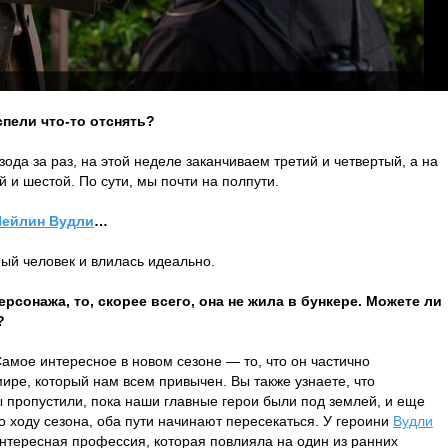
спели что-то отснять?
ода за раз, на этой неделе заканчиваем третий и четвертый, а на
и шестой. По сути, мы почти на полпути.
ейлин Вудли
…
ый человек и влилась идеально.
рсонажа, то, скорее всего, она не жила в бункере. Можете ли
?
 Самое интересное в новом сезоне — то, что он частично
мире, который нам всем привычен. Вы также узнаете, что
ы пропустили, пока наши главные герои были под землей, и еще
о ходу сезона, оба пути начинают пересекаться. У героини
Вудли
нтересная профессия, которая повлияла на один из ранних