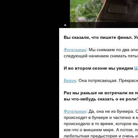
Вы сказали, что пишете финал. У
Фогельман
: Мы снимаем по два эпиз
следующей начинаем снимать пятый 
И во втором сезоне мы увидим
Ш
Браун
: Она потрясающая. Прекрасн
Раз мы раньше не встречали ее пе
вы что-нибудь сказать о ее роли
Фогельман
: Да, она не из бункера.
происходит в бункере и частично в 
происходило в то время, которое м
кое-что о внешнем мире. А потом, п
любопытная предыстория и очень и