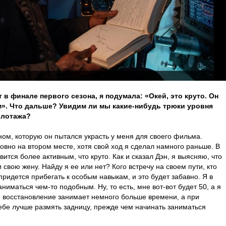
 в финале первого сезона, я подумала: «Окей, это круто. Он
». Что дальше? Увидим ли мы какие-нибудь трюки уровня
илотажа?
ом, которую он пытался украсть у меня для своего фильма.
ловно на втором месте, хотя свой ход я сделал намного раньше. В
ится более активным, что круто. Как и сказал Дэн, я выясняю, что
 свою жену. Найду я ее или нет? Кого встречу на своем пути, кто
придется прибегать к особым навыкам, и это будет забавно. Я в
заниматься чем-то подобным. Ну, то есть, мне вот-вот будет 50, а я
о, восстановление занимает немного больше времени, а при
тебе лучше размять задницу, прежде чем начинать заниматься