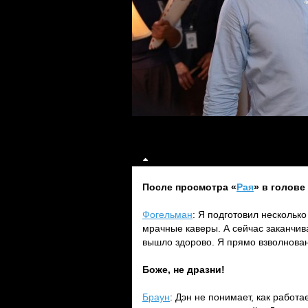
После просмотра «
Рая
» в голове 
Фогельман
: Я подготовил нескольк
мрачные каверы. А сейчас заканчив
вышло здорово. Я прямо взволнован
Боже, не дразни!
Браун
: Дэн не понимает, как работа