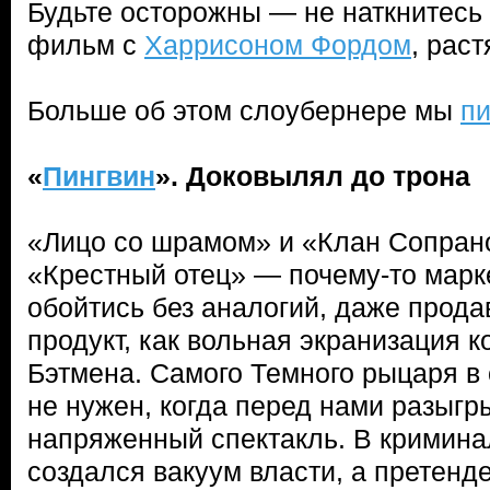
Будьте осторожны — не наткнитесь
фильм с
Харрисоном Фордом
, рас
Больше об этом слоубернере мы
пи
«
Пингвин
». Доковылял до трона
«Лицо со шрамом» и «Клан Сопрано
«Крестный отец» — почему-то марке
обойтись без аналогий, даже прода
продукт, как вольная экранизация к
Бэтмена. Самого Темного рыцаря в с
не нужен, когда перед нами разыгр
напряженный спектакль. В кримина
создался вакуум власти, а претенд