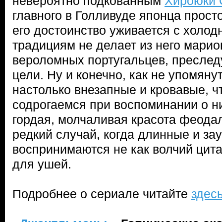
невероятно подкованным
Хироюки 
главного в Голливуде японца прост
его достоинство уживается с холод
традициям не делает из него марио
вероломных португальцев, пресле
цели. Ну и конечно, как не упомяну
настолько внезапные и кровавые, ч
содрогаемся при воспоминании о ни
гордая, молчаливая красота феода
редкий случай, когда длинные и з
воспринимаются не как волчий цита
для ушей.
Подробнее о сериале читайте
здес