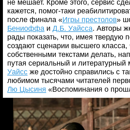
не мешает. Кроме этого, сервис сд
кажется, помог-таки реабилитирова
после финала «
Игры престолов
» ш
Бениоффа
и
Д.Б. Уайсса
. Авторы ж
рады показать, что, имея твердую п
создают сценарии высшего класса, 
собственными текстами делать, на
путая сериальный и литературный
Уайсс
же достойно справились с т
любимом тысячами читателей перво
Лю Цысиня
«Воспоминания о прош