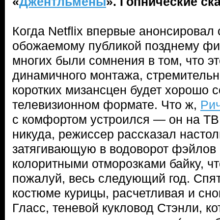
«
Джентльмены
». Гопнические ск
Когда Netflix впервые анонсировал
обожаемому публикой позднему ф
многих были сомнения в том, что э
динамичного монтажа, стремительн
коротких мизансцен будет хорошо с
телевизионном формате. Что ж,
Ри
с комфортом устроился — он на ТВ
никуда, режиссер рассказал настол
затягивающую в водоворот фэйлов
колоритными отморозками байку, чт
пожалуй, весь следующий год. Спя
костюме курицы, расчетливая и сн
Гласс, теневой кукловод Стэнли, к