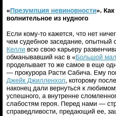
«
Презумпция невиновности
». Ка
волнительное из нудного
Если кому-то кажется, что нет ниче
чем судебное заседание, опытный
Келли
всю свою карьеру развенчива
обманывавший нас в «
Большой мал
проделывает то же самое в еще од
— прокурора Расти Сабича. Ему по
Джейк Джилленхол
, которому посл
наконец дали вернуться к любимом
успешного, а внутренне сломленно
слабостям героя. Перед нами — ст
справедливости, предающий ее, за