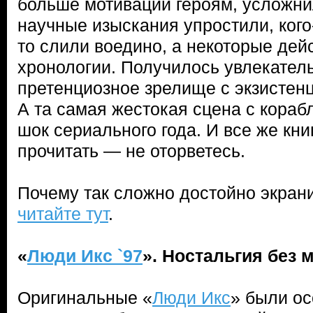
больше мотивации героям, усложни
научные изыскания упростили, кого
то слили воедино, а некоторые дей
хронологии. Получилось увлекатель
претенциозное зрелище с экзистен
А та самая жестокая сцена с кораб
шок сериального года. И все же кн
прочитать — не оторветесь.
Почему так сложно достойно экран
читайте тут
.
«
Люди Икс `97
». Ностальгия без
Оригинальные «
Люди Икс
» были о