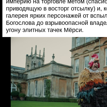
империю на торговле метом (спасиб
приводящую в восторг отсылку) и, 
галерея ярких персонажей от вспы
Богослова до взрывоопасной владе
угону элитных тачек Мёрси.