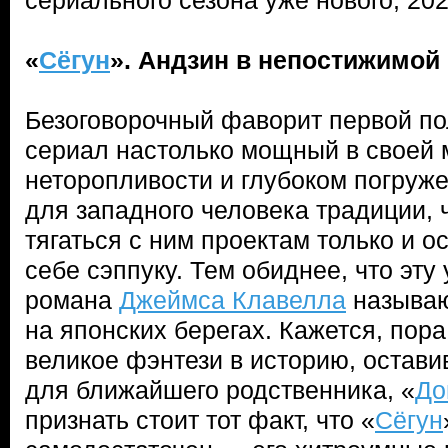
сериального сезона уже нового, 20
«
Сёгун
». Андзин в непостижимой
Безоговорочный фаворит первой п
сериал настолько мощный в своей
неторопливости и глубоком погруже
для западного человека традиции,
тягаться с ним проектам только и о
себе сэппуку. Тем обиднее, что эт
романа
Джеймса Клавелла
называю
на японских берегах. Кажется, пора
великое фэнтези в историю, остави
для ближайшего родственника, «
До
признать стоит тот факт, что «
Сёгун