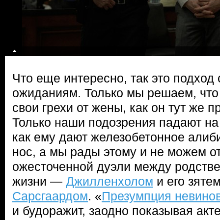
Что еще интересно, так это подход
ожиданиям. Только мы решаем, что 
свои грехи от жены, как он тут же п
Только наши подозрения падают на
как ему дают железобетонное алиб
нос, а мы рады этому и не можем о
ожесточенной дуэли между родств
жизни —
Джилленхолом
и его зяте
Сарсгаардом
. «
Презумпция невино
и будоражит, заодно показывая акт