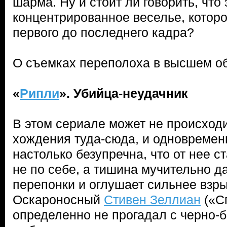
шарма. Ну и стоит ли говорить, что 
концентрированное веселье, котор
первого до последнего кадра?
О съемках переполоха в высшем 
«
Рипли
». Убийца-неудачник
В этом сериале может не происходи
хождения туда-сюда, и одновременн
настолько безупречна, что от нее 
не по себе, а тишина мучительно д
перепонки и оглушает сильнее взр
Оскароносный
Стивен Зеллиан
(«С
определенно не прогадал с черно-б