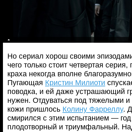
Но сериал хорош своими эпизодам
чего только стоит четвертая серия,
краха некогда вполне благоразумн
Пугающая
Кристин Милиоти
спускае
поводка, и ей даже устрашающий гр
нужен. Отдуваться под тяжелыми и
кожи пришлось
Колину Фарреллу
. 
смирился с этим испытанием — год
плодотворный и триумфальный. Над