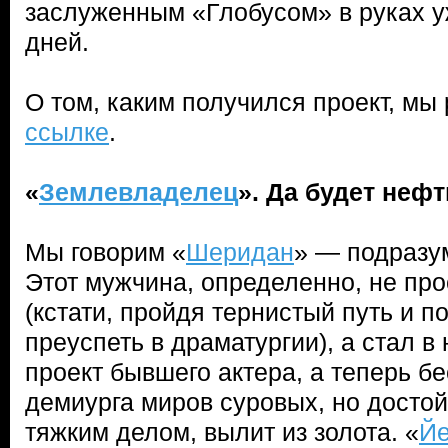
заслуженным «Глобусом» в руках у
дней.
О том, каким получился проект, м
ссылке
.
«
Землевладелец
». Да будет нефт
Мы говорим «
Шеридан
» — подразу
Этот мужчина, определенно, не пр
(кстати, пройдя тернистый путь и п
преуспеть в драматургии), а стал в
проект бывшего актера, а теперь б
демиурга миров суровых, но досто
тяжким делом, вылит из золота. «
Йе