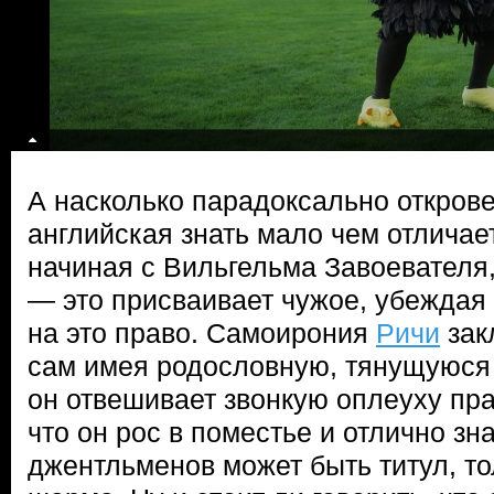
А насколько парадоксально откров
английская знать мало чем отличае
начиная с Вильгельма Завоевателя, 
— это присваивает чужое, убеждая 
на это право. Самоирония
Ричи
зак
сам имея родословную, тянущуюся 
он отвешивает звонкую оплеуху пра
что он рос в поместье и отлично зн
джентльменов может быть титул, то