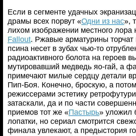
Если в сегменте удачных экранизац
драмы всех порвут «
Одни из нас
», 
лихом изображении местного лора 
Fallout
. Ржавые арматурины торчат 
псина несет в зубах чью-то отрубле
радиоактивного болота на героев в
мутировавший медведь яо-гай, а ф
примечают милые сердцу детали в
Пип-Боя. Конечно, броскую, а пот
режиссерами эстетику ретрофутури
затаскали, да и по части совершен
приемов тот же «
Пастырь
» уложил
лопатки, но сериал смотрится свежо
финала увлекают, а предыстория го