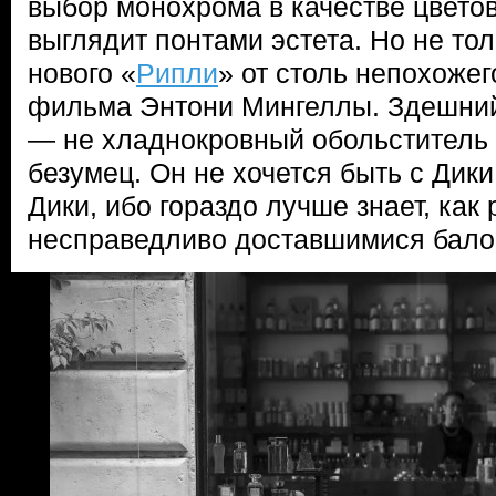
выбор монохрома в качестве цвето
выглядит понтами эстета. Но не тол
нового «
Рипли
» от столь непохожег
фильма Энтони Мингеллы. Здешний
— не хладнокровный обольститель
безумец. Он не хочется быть с Дики,
Дики, ибо гораздо лучше знает, как
несправедливо доставшимися бало