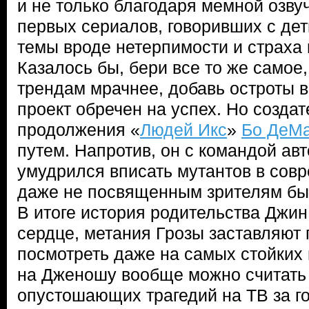
и не только благодаря мемной озвуч
первых сериалов, говоривших с де
темы вроде нетерпимости и страха
Казалось бы, бери все то же самое
трендам мрачнее, добавь остроты в
проект обречен на успех. Но созда
продолжения «
Людей Икс
»
Бо ДеМ
путем. Напротив, он с командой ав
умудрился вписать мутантов в совр
даже не посвященным зрителям был
В итоге история родительства Джин
сердце, метания Грозы заставляют
посмотреть даже на самых стойких 
на Дженошу вообще можно считать
опустошающих трагедий на ТВ за го