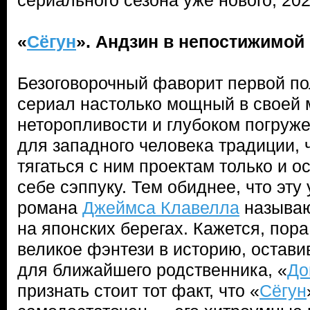
сериального сезона уже нового, 20
«
Сёгун
». Андзин в непостижимой
Безоговорочный фаворит первой п
сериал настолько мощный в своей
неторопливости и глубоком погруже
для западного человека традиции,
тягаться с ним проектам только и о
себе сэппуку. Тем обиднее, что эт
романа
Джеймса Клавелла
называю
на японских берегах. Кажется, пора
великое фэнтези в историю, остави
для ближайшего родственника, «
До
признать стоит тот факт, что «
Сёгун