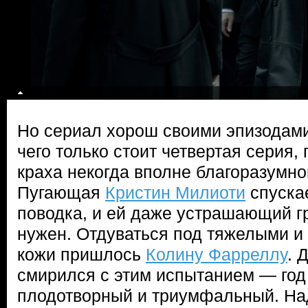
Но сериал хорош своими эпизодам
чего только стоит четвертая серия,
краха некогда вполне благоразумн
Пугающая
Кристин Милиоти
спускае
поводка, и ей даже устрашающий гр
нужен. Отдуваться под тяжелыми и
кожи пришлось
Колину Фарреллу
. 
смирился с этим испытанием — год
плодотворный и триумфальный. Над