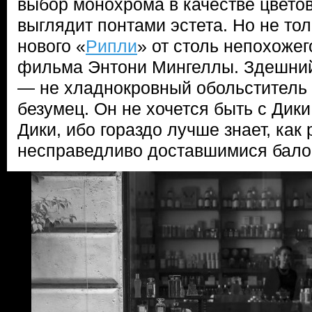
выбор монохрома в качестве цвето
выглядит понтами эстета. Но не тол
нового «
Рипли
» от столь непохожег
фильма Энтони Мингеллы. Здешний
— не хладнокровный обольститель
безумец. Он не хочется быть с Дики,
Дики, ибо гораздо лучше знает, как
несправедливо доставшимися бало