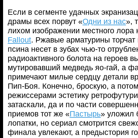
Если в сегменте удачных экранизац
драмы всех порвут «
Одни из нас
», 
лихом изображении местного лора 
Fallout
. Ржавые арматурины торчат 
псина несет в зубах чью-то отрубле
радиоактивного болота на героев в
мутировавший медведь яо-гай, а ф
примечают милые сердцу детали в
Пип-Боя. Конечно, броскую, а пот
режиссерами эстетику ретрофутури
затаскали, да и по части совершен
приемов тот же «
Пастырь
» уложил
лопатки, но сериал смотрится свежо
финала увлекают, а предыстория го