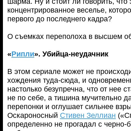
шарма. Ну и стоит ли говорить, что 
концентрированное веселье, котор
первого до последнего кадра?
О съемках переполоха в высшем 
«
Рипли
». Убийца-неудачник
В этом сериале может не происходи
хождения туда-сюда, и одновременн
настолько безупречна, что от нее 
не по себе, а тишина мучительно д
перепонки и оглушает сильнее взр
Оскароносный
Стивен Зеллиан
(«С
определенно не прогадал с черно-б