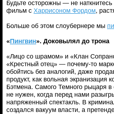
Будьте осторожны — не наткнитесь
фильм с
Харрисоном Фордом
, рас
Больше об этом слоубернере мы
пи
«
Пингвин
». Доковылял до трона
«Лицо со шрамом» и «Клан Сопрано
«Крестный отец» — почему-то марке
обойтись без аналогий, даже прода
продукт, как вольная экранизация к
Бэтмена. Самого Темного рыцаря в с
не нужен, когда перед нами разыгр
напряженный спектакль. В кримина
создался вакуум власти, а претенд