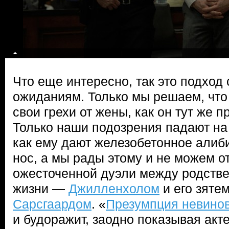
Что еще интересно, так это подход
ожиданиям. Только мы решаем, что 
свои грехи от жены, как он тут же п
Только наши подозрения падают на
как ему дают железобетонное алиб
нос, а мы рады этому и не можем о
ожесточенной дуэли между родств
жизни —
Джилленхолом
и его зяте
Сарсгаардом
. «
Презумпция невино
и будоражит, заодно показывая акт