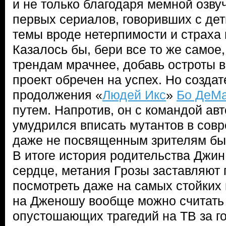
и не только благодаря мемной озвуч
первых сериалов, говоривших с де
темы вроде нетерпимости и страха
Казалось бы, бери все то же самое
трендам мрачнее, добавь остроты в
проект обречен на успех. Но созда
продолжения «
Людей Икс
»
Бо ДеМ
путем. Напротив, он с командой ав
умудрился вписать мутантов в совр
даже не посвященным зрителям был
В итоге история родительства Джин
сердце, метания Грозы заставляют
посмотреть даже на самых стойких 
на Дженошу вообще можно считать
опустошающих трагедий на ТВ за го