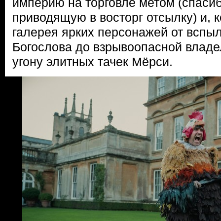
империю на торговле метом (спасиб
приводящую в восторг отсылку) и, 
галерея ярких персонажей от вспы
Богослова до взрывоопасной владе
угону элитных тачек Мёрси.