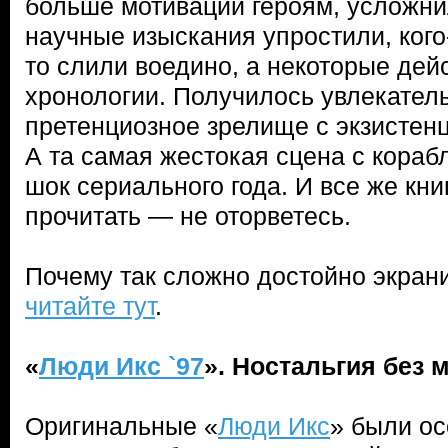
больше мотивации героям, усложни
научные изыскания упростили, кого
то слили воедино, а некоторые дей
хронологии. Получилось увлекатель
претенциозное зрелище с экзистен
А та самая жестокая сцена с кораб
шок сериального года. И все же кн
прочитать — не оторветесь.
Почему так сложно достойно экран
читайте тут
.
«
Люди Икс `97
». Ностальгия без
Оригинальные «
Люди Икс
» были о