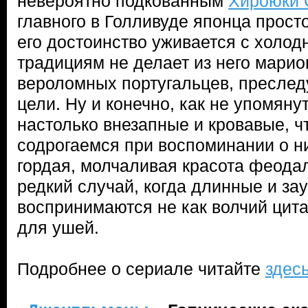
невероятно подкованным
Хироюки 
главного в Голливуде японца прост
его достоинство уживается с холод
традициям не делает из него марио
вероломных португальцев, пресле
цели. Ну и конечно, как не упомяну
настолько внезапные и кровавые, ч
содрогаемся при воспоминании о ни
гордая, молчаливая красота феода
редкий случай, когда длинные и з
воспринимаются не как волчий цита
для ушей.
Подробнее о сериале читайте
здес