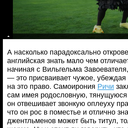
А насколько парадоксально откров
английская знать мало чем отличае
начиная с Вильгельма Завоевателя, 
— это присваивает чужое, убеждая 
на это право. Самоирония
Ричи
зак
сам имея родословную, тянущуюся 
он отвешивает звонкую оплеуху пра
что он рос в поместье и отлично зн
джентльменов может быть титул, то