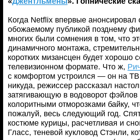
«
Джентльмены
». Гопнические ск
Когда Netflix впервые анонсировал
обожаемому публикой позднему ф
многих были сомнения в том, что э
динамичного монтажа, стремительн
коротких мизансцен будет хорошо с
телевизионном формате. Что ж,
Ри
с комфортом устроился — он на ТВ
никуда, режиссер рассказал настол
затягивающую в водоворот фэйлов
колоритными отморозками байку, чт
пожалуй, весь следующий год. Спя
костюме курицы, расчетливая и сн
Гласс, теневой кукловод Стэнли, к