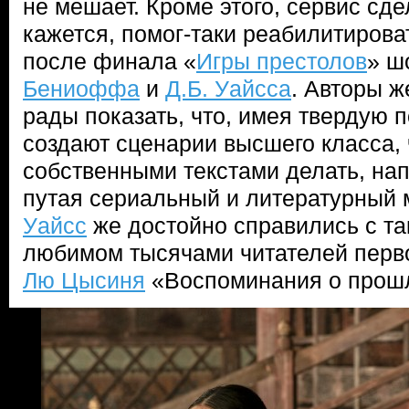
не мешает. Кроме этого, сервис сд
кажется, помог-таки реабилитирова
после финала «
Игры престолов
» ш
Бениоффа
и
Д.Б. Уайсса
. Авторы ж
рады показать, что, имея твердую п
создают сценарии высшего класса, 
собственными текстами делать, на
путая сериальный и литературный
Уайсс
же достойно справились с т
любимом тысячами читателей перво
Лю Цысиня
«Воспоминания о прош