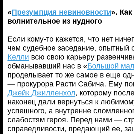
«
Презумпция невиновности
». Ка
волнительное из нудного
Если кому-то кажется, что нет ниче
чем судебное заседание, опытный
Келли
всю свою карьеру развенчива
обманывавший нас в «
Большой мал
проделывает то же самое в еще од
— прокурора Расти Сабича. Ему по
Джейк Джилленхол
, которому посл
наконец дали вернуться к любимом
успешного, а внутренне сломленно
слабостям героя. Перед нами — ст
справедливости, предающий ее, за