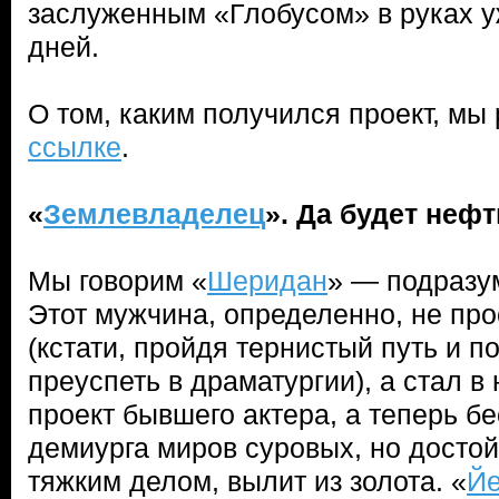
заслуженным «Глобусом» в руках у
дней.
О том, каким получился проект, м
ссылке
.
«
Землевладелец
». Да будет нефт
Мы говорим «
Шеридан
» — подразу
Этот мужчина, определенно, не пр
(кстати, пройдя тернистый путь и п
преуспеть в драматургии), а стал в
проект бывшего актера, а теперь б
демиурга миров суровых, но досто
тяжким делом, вылит из золота. «
Йе