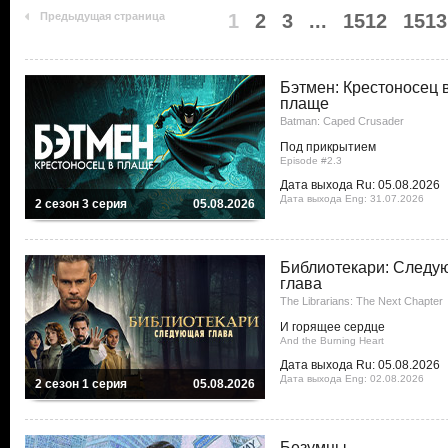
Предыдущая страница
1
2
3
...
1512
1513
Бэтмен: Крестоносец 
плаще
Batman: Caped Crusader
Под прикрытием
Episode #2.3
Дата выхода Ru: 05.08.2026
Дата выхода Eng: 31.07.2026
2 сезон 3 серия
05.08.2026
Библиотекари: Следу
глава
The Librarians: The Next Chapter
И горящее сердце
And the Burning Heart
Дата выхода Ru: 05.08.2026
Дата выхода Eng: 02.08.2026
2 сезон 1 серия
05.08.2026
Безумцы