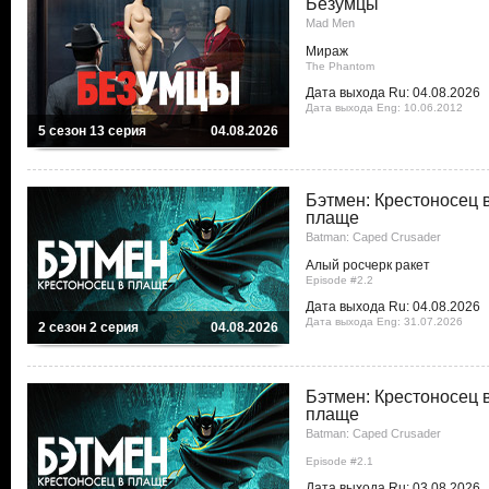
Безумцы
Mad Men
Мираж
The Phantom
Дата выхода Ru: 04.08.2026
Дата выхода Eng: 10.06.2012
5 сезон 13 серия
04.08.2026
Бэтмен: Крестоносец 
плаще
Batman: Caped Crusader
Алый росчерк ракет
Episode #2.2
Дата выхода Ru: 04.08.2026
Дата выхода Eng: 31.07.2026
2 сезон 2 серия
04.08.2026
Бэтмен: Крестоносец 
плаще
Batman: Caped Crusader
Episode #2.1
Дата выхода Ru: 03.08.2026