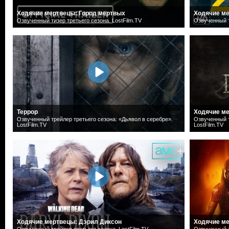
Ходячие мертвецы: Город мертвых
Ходячие ме
Озвученный тизер третьего сезона. LostFilm.TV
Озвученный т
Террор
Ходячие ме
Озвученный трейлер третьего сезона: «Дьявол в серебре».
Озвученный т
LostFilm.TV
LostFilm.TV
Ходячие мертвецы: Дэрил Диксон
Ходячие м
Озвученный трейлер третьего сезона. LostFilm.TV
Озвученный т