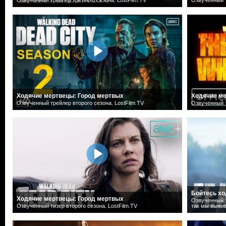
Ходячие мертвецы: Город мертвых
Ходячие м
Озвученный трейлер второго сезона. LostFilm.TV
Озвученный т
Бойтесь хо
Ходячие мертвецы: Город мертвых
Озвученный т
Озвученный тизер второго сезона. LostFilm.TV
так мы выжив