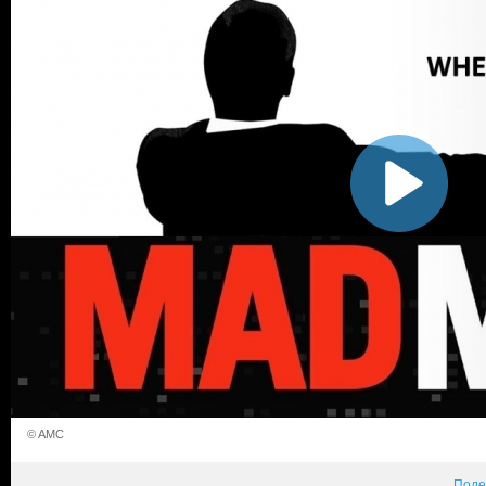
© AMC
Поде