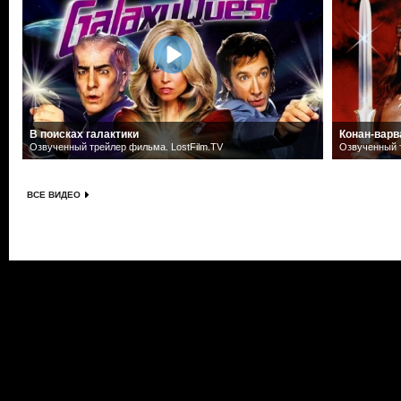
В поисках галактики
Конан-варв
Озвученный трейлер фильма. LostFilm.TV
Озвученный т
ВСЕ ВИДЕО