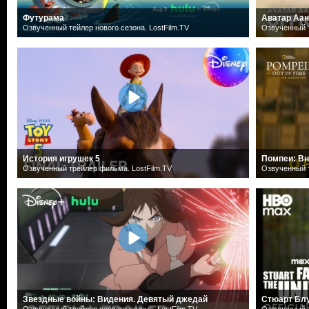
Футурама
Аватар Аан
Озвученный тейлер нового сезона. LostFilm.TV
Озвученный т
История игрушек 5
Помпеи: Вн
Озвученный трейлер фильма. LostFilm.TV
Озвученный т
Звездные войны: Видения. Девятый джедай
Стюарт Блу
Озвученный трейлер первого сезона. LostFilm.TV
Озвученный т