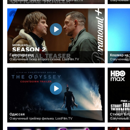
Гангстерлэнд
Кошмар на 
Озвученный тизер второго сезона. LostFilm.TV
Озвученный т
Одиссея
Стюарт Блу
Озвученный трейлер фильма. LostFilm.TV
Озвученный т