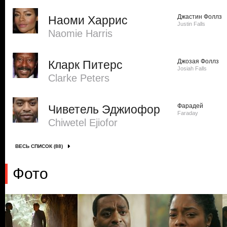
Джастин Фоллз
Наоми Харрис
Justin Falls
Naomie Harris
Джозая Фоллз
Кларк Питерс
Josiah Falls
Clarke Peters
Фарадей
Чиветель Эджиофор
Faraday
Chiwetel Ejiofor
ВЕСЬ СПИСОК (88)
Фото