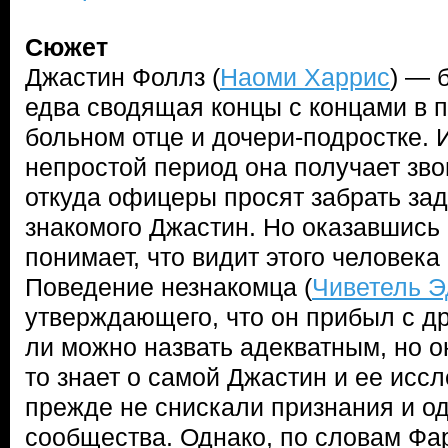
Сюжет
Джастин Фоллз (
Наоми Харрис
) — 
едва сводящая концы с концами в п
больном отце и дочери-подростке. 
непростой период она получает зво
откуда офицеры просят забрать за
знакомого Джастин. Но оказавшись 
понимает, что видит этого человека
Поведение незнакомца (
Чиветель 
утверждающего, что он прибыл с др
ли можно назвать адекватным, но о
то знает о самой Джастин и ее исс
прежде не снискали признания и о
сообщества. Однако, по словам Фар