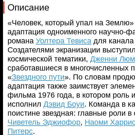
Описание
«Человек, который упал на Землю»
адаптация одноименного научно-фа
романа
Уолтера Тевиса
для канала
Создателями экранизации выступи
космической тематики,
Дженни Люм
сработавшиеся в многочисленных п
«
Звездного пути
». По словам продю
адаптация также заимствует элеме
фильма 1976 года, в котором роль
исполнил
Дэвид Боуи
. Команда в к
поистине звездная: главные роли в
Чиветель Эджиофор
,
Наоми Харри
Питерс
.