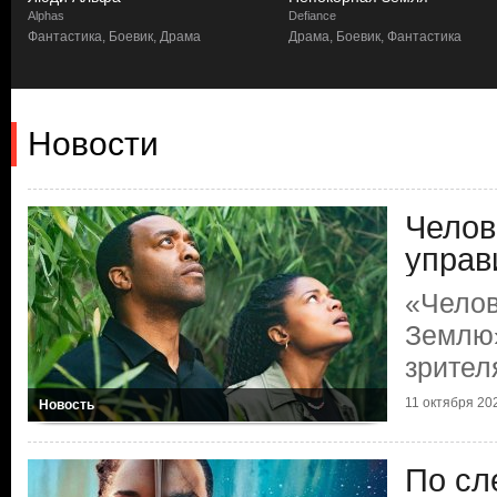
Alphas
Defiance
Фантастика, Боевик, Драма
Драма, Боевик, Фантастика
Новости
Челов
управ
«Челов
Землю
зрител
11 октября 202
Новость
По сл