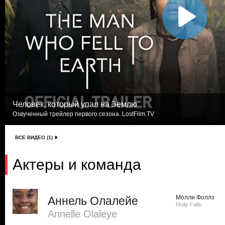
Человек, который упал на Землю
Озвученный трейлер первого сезона. LostFilm.TV
ВСЕ ВИДЕО (1)
Актеры и команда
Молли Фоллз
Аннель Олалейе
Molly Falls
Annelle Olaleye