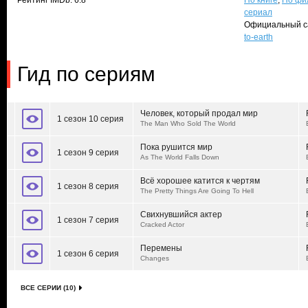
Рейтинг IMDb: 6.8
По книге
,
По фи
сериал
Официальный с
to-earth
Гид по сериям
Человек, который продал мир
1 сезон 10 серия
The Man Who Sold The World
Пока рушится мир
1 сезон 9 серия
As The World Falls Down
Всё хорошее катится к чертям
1 сезон 8 серия
The Pretty Things Are Going To Hell
Свихнувшийся актер
1 сезон 7 серия
Cracked Actor
Перемены
1 сезон 6 серия
Changes
ВСЕ СЕРИИ (10)