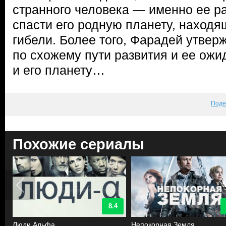
странного человека — именно ее ра
спасти его родную планету, находя
гибели. Более того, Фарадей утверж
по схожему пути развития и ее ожид
и его планету…
Поде
Похожие сериалы
8.4
Люди Альфа
Непокорная Земля