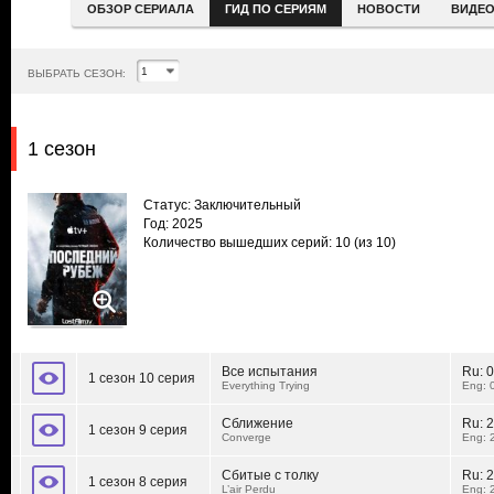
ОБЗОР СЕРИАЛА
ГИД ПО СЕРИЯМ
НОВОСТИ
ВИДЕ
ВЫБРАТЬ СЕЗОН:
1 сезон
Статус: Заключительный
Год: 2025
Количество вышедших серий: 10
(из 10)
Все испытания
Ru:
0
1 сезон 10 серия
Everything Trying
Eng: 
Сближение
Ru:
2
1 сезон 9 серия
Converge
Eng: 
Сбитые с толку
Ru:
2
1 сезон 8 серия
L’air Perdu
Eng: 