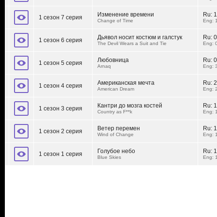
Изменение времени
Ru:
1
1 сезон 7 серия
Change of Time
Eng: 
Дьявол носит костюм и галстук
Ru:
0
1 сезон 6 серия
The Devil Wears a Suit and Tie
Eng: 
Любовница
Ru:
0
1 сезон 5 серия
Arnaq
Eng: 
Американская мечта
Ru:
2
1 сезон 4 серия
American Dream
Eng: 
Кантри до мозга костей
Ru:
1
1 сезон 3 серия
Country as F**k
Eng: 
Ветер перемен
Ru:
1
1 сезон 2 серия
Wind of Change
Eng: 
Голубое небо
Ru:
1
1 сезон 1 серия
Blue Skies
Eng: 