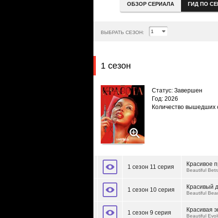
ОБЗОР СЕРИАЛА
ГИД ПО С
ВЫБРАТЬ СЕЗОН:
1 сезон
Статус: Завершен
Год: 2026
Количество вышедших 
Красивое п
1 сезон 11 серия
Beautiful Betr
Красивый д
1 сезон 10 серия
Beautiful Bea
Красивая 
1 сезон 9 серия
Beautiful Evol