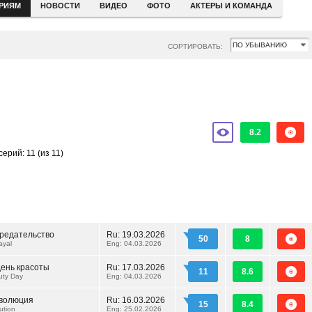
ЕРИЯМ
НОВОСТИ
ВИДЕО
ФОТО
АКТЕРЫ И КОМАНДА
СОРТИРОВАТЬ:
8.2
серий: 11
(из 11)
редательство
Ru:
19.03.2026
50
8
ayal
Eng: 04.03.2026
ень красоты
Ru:
17.03.2026
11
8.6
uty Day
Eng: 04.03.2026
эволюция
Ru:
16.03.2026
15
8.4
ution
Eng: 25.02.2026