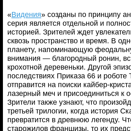
«
Видения
» созданы по принципу ан
серия является отдельной и полно
историей. Зрителей ждет увлекате
сквозь пространство и время. В од
планету, напоминающую феодальн
внимания — благородный ронин, вс
крохотной деревеньки. Другой эпиз
последствиях Приказа 66 и роботе 
отправится на поиски кайбер-крист
лазерный меч и присоединиться к о
Зрители также узнают, что произой
третьей трилогии, когда история С
превратится в древнюю легенду. Чт
старожилов франшизы, то их пред