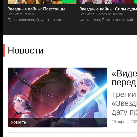
Звездные войны: Повстанцы
Звездные войны: Силы судь
Star Wars Rebels
Star Wars: Forces of Destiny
Приключенческий, Фантастика
Фантастика, Приключенческий
Новости
«Виде
перед
Третий
«Звезд
дату п
20 апреля 2025
Новость