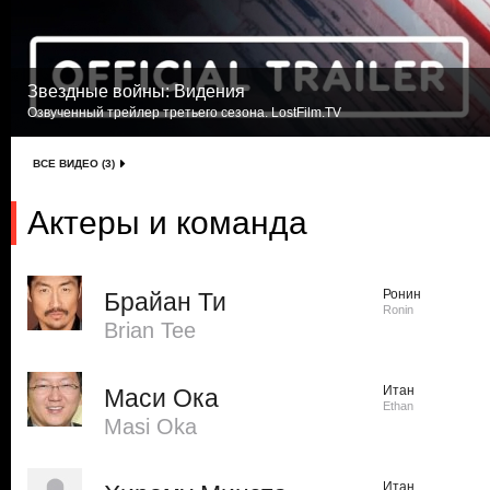
Звездные войны: Видения
Озвученный трейлер третьего сезона. LostFilm.TV
ВСЕ ВИДЕО (3)
Актеры и команда
Ронин
Брайан Ти
Ronin
Brian Tee
Итан
Маси Ока
Ethan
Masi Oka
Итан