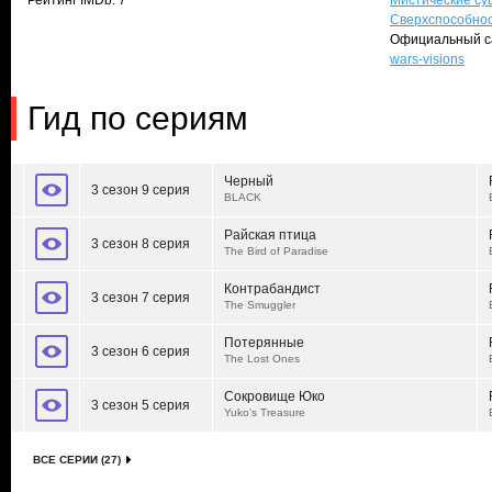
Рейтинг IMDb: 7
Мистические су
Сверхспособно
Официальный с
wars-visions
Гид по сериям
Черный
3 сезон 9 серия
BLACK
Райская птица
3 сезон 8 серия
The Bird of Paradise
Контрабандист
3 сезон 7 серия
The Smuggler
Потерянные
3 сезон 6 серия
The Lost Ones
Сокровище Юко
3 сезон 5 серия
Yuko's Treasure
ВСЕ СЕРИИ (27)