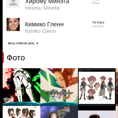
Хирому Минэта
Ethan
Hiromu Mineta
Ла Кара
Кимико Гленн
Lah Kara
Kimiko Glenn
ВЕСЬ СПИСОК (268)
Фото