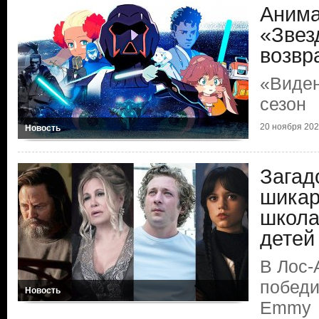
Аним
«Звез
возвр
«Виден
сезон
20 ноября 2024
Новость
Загад
шикар
школа
детей
В Лос-
победи
Новость
Emmy