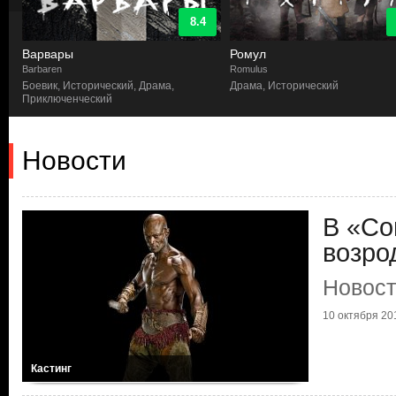
8.4
Варвары
Ромул
Barbaren
Romulus
Боевик, Исторический, Драма,
Драма, Исторический
Приключенческий
Новости
В «Со
возро
Новост
10 октября 201
Кастинг