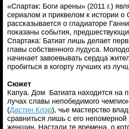
«Спартак: Боги арены» (2011 г.) яв
сериалом и приквелом к истории о 
рассказывается о гладиаторе Ганни
показаны события, предшествующ
Спартака: Батиат лишь делает пер
главы собственного лудуса. Молод
начинает завоевывать сердца жите
пробиться в когорту лучших из луч
Сюжет
Капуа. Дом Батиата находится на п
лучах славы непобедимого чемпион
(
Дастин Клэр
), чье мастерство вла
сравниться лишь с его непомерной
женщин. Настали те времена, о кот