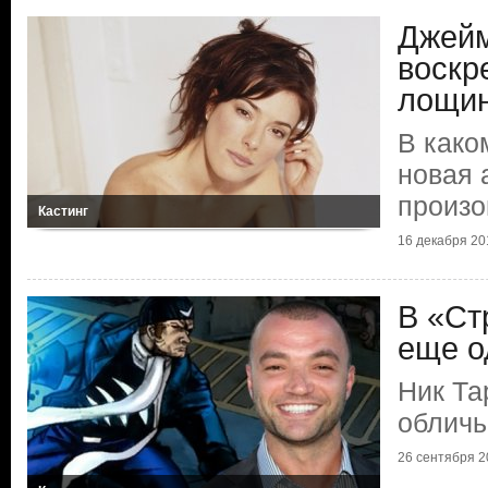
Джей
воскр
лощи
В како
новая 
произо
Кастинг
16 декабря 201
В «Ст
еще о
Ник Та
обличь
26 сентября 20