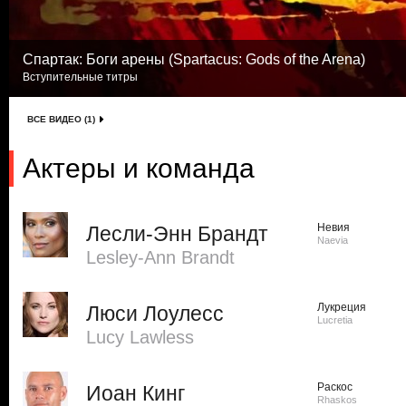
Спартак: Боги арены (Spartacus: Gods of the Arena)
Вступительные титры
ВСЕ ВИДЕО (1)
Актеры и команда
Невия
Лесли-Энн Брандт
Naevia
Lesley-Ann Brandt
Лукреция
Люси Лоулесс
Lucretia
Lucy Lawless
Раскос
Иоан Кинг
Rhaskos