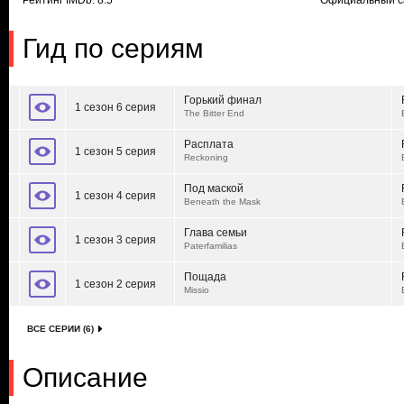
Рейтинг IMDb: 8.5
Официальный с
Гид по сериям
Горький финал
1 сезон 6 серия
The Bitter End
Расплата
1 сезон 5 серия
Reckoning
Под маской
1 сезон 4 серия
Beneath the Mask
Глава семьи
1 сезон 3 серия
Paterfamilias
Пощада
1 сезон 2 серия
Missio
ВСЕ СЕРИИ (6)
Описание