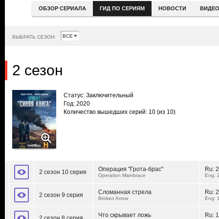
ОБЗОР СЕРИАЛА
ГИД ПО СЕРИЯМ
НОВОСТИ
ВИДЕ
ВЫБРАТЬ СЕЗОН:
2 сезон
Статус: Заключительный
Год: 2020
Количество вышедших серий: 10
(из 10)
Операция "Грота-брас"
Ru:
2
2 сезон 10 серия
Operation Mainbrace
Eng: 
Сломанная стрела
Ru:
2
2 сезон 9 серия
Broken Arrow
Eng: 
Что скрывает ложь
Ru:
1
2 сезон 8 серия