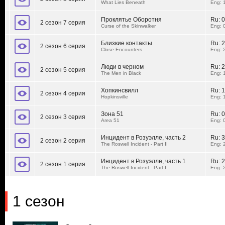
What Lies Beneath
Eng: 
Проклятье Оборотня
Ru:
0
2 сезон 7 серия
Curse of the Skinwalker
Eng: 
Близкие контакты
Ru:
2
2 сезон 6 серия
Close Encounters
Eng: 
Люди в черном
Ru:
2
2 сезон 5 серия
The Men in Black
Eng: 
Хопкинсвилл
Ru:
1
2 сезон 4 серия
Hopkinsville
Eng: 
Зона 51
Ru:
0
2 сезон 3 серия
Area 51
Eng: 
Инцидент в Розуэлле, часть 2
Ru:
3
2 сезон 2 серия
The Roswell Incident - Part II
Eng: 
Инцидент в Розуэлле, часть 1
Ru:
2
2 сезон 1 серия
The Roswell Incident - Part I
Eng: 
1 сезон