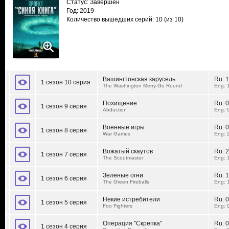
Статус: Завершен
Год: 2019
Количество вышедших серий: 10
(из 10)
Вашингтонская карусель
Ru:
1
1 сезон 10 серия
The Washington Merry-Go Round
Eng: 
Похищение
Ru:
0
1 сезон 9 серия
Abduction
Eng: 
Военные игры
Ru:
0
1 сезон 8 серия
War Games
Eng: 
Вожатый скаутов
Ru:
2
1 сезон 7 серия
The Scoutmaster
Eng: 
Зеленые огни
Ru:
1
1 сезон 6 серия
The Green Fireballs
Eng: 
Некие истребители
Ru:
0
1 сезон 5 серия
Foo Fighters
Eng: 
Операция "Скрепка"
Ru:
0
1 сезон 4 серия