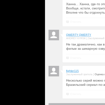
Ханна... Ханна, где-то эт
Вообще, кстати, смотрит
Вполне что бы отдохнуть
Ответить
QWERTY QWERTY
|
AHDREY KYRSK
Заслуженный 
Не так драматично, как 
фильм за шикарную озву
Ответить
fighter115
|
Заслуженный зритель
Оценка с
Несколько серий можно п
Бразильский сериал по-а
Ответить