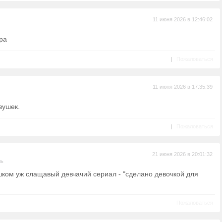
11 июня 2026 в 12:46:02
ра
|
Пожаловаться
11 июня 2026 в 17:35:39
вушек.
|
Пожаловаться
21 июня 2026 в 20:01:32
ль
ишком уж слащавый девчачий сериал - "сделано девочкой для
Пожаловаться