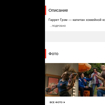
Описание
Гаррет Грэм — капитан хоккейной 
продолжить играть. Он просит местн
…ПОДРОБНО
обмен он предлагает притвориться 
которого она влюблена.
Фото
ВСЕ ФОТО