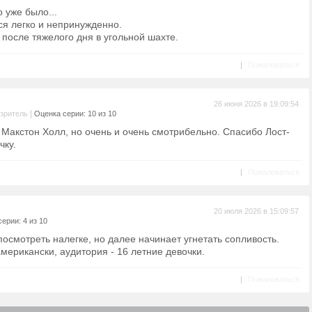
о уже было...
ся легко и непринужденно.
 после тяжелого дня в угольной шахте.
|
Пожаловаться
26 июня 2026 в 19:09:54
|
зритель
Оценка серии: 10 из 10
в Макстон Холл, но очень и очень смотрибельно. Спасибо Лост-
чку.
|
Пожаловаться
20 июля 2026 в 15:09:57
ерии: 4 из 10
осмотреть налегке, но далее начинает угнетать сопливость.
мерикански, аудитория - 16 летние девочки.
|
Пожаловаться