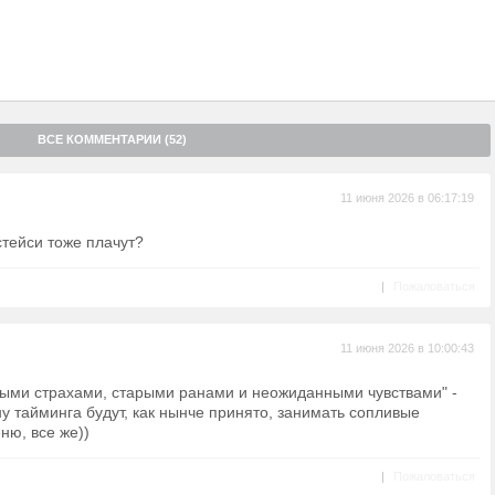
ВСЕ КОММЕНТАРИИ (52)
11 июня 2026 в 06:17:19
стейси тоже плачут?
|
Пожаловаться
11 июня 2026 в 10:00:43
нными страхами, старыми ранами и неожиданными чувствами" -
ну тайминга будут, как нынче принято, занимать сопливые
еню, все же))
|
Пожаловаться