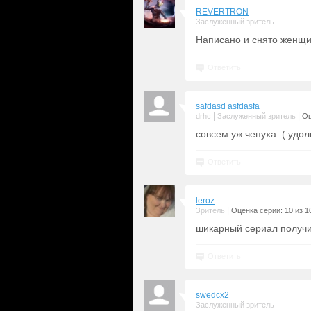
REVERTRON
Заслуженный зритель
Написано и снято женщи
Ответить
safdasd asfdasfa
|
|
drhc
Заслуженный зритель
Оц
совсем уж чепуха :( удо
Ответить
leroz
|
Зритель
Оценка серии: 10 из 1
шикарный сериал получ
Ответить
swedcx2
Заслуженный зритель