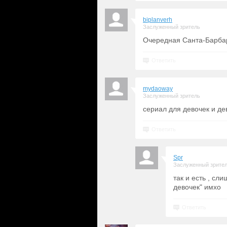
biplanverh
Заслуженный зритель
Очередная Санта-Барба
Ответить
mydaoway
Заслуженный зритель
сериал для девочек и де
Ответить
Spr
Заслуженный зрите
так и есть , сл
девочек" имхо
Ответить