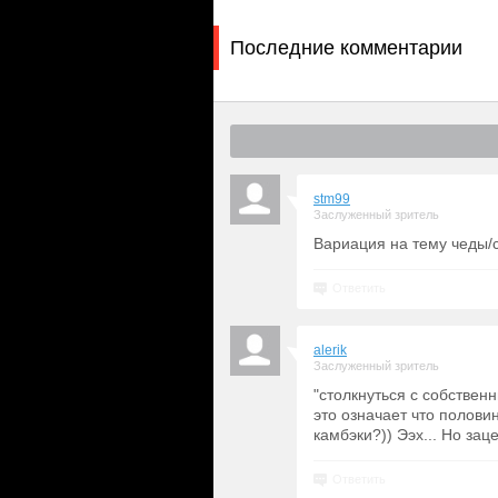
Последние комментарии
stm99
Заслуженный зритель
Вариация на тему чеды/
Ответить
alerik
Заслуженный зритель
"столкнуться с собстве
это означает что полови
камбэки?)) Ээх... Но зац
Ответить