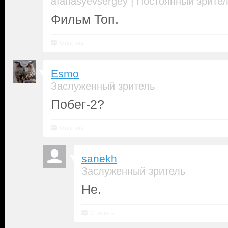
|
afanasyevsergey
Постоянный зрите
Фильм Топ.
Ответить
Esmo
Заслуженный зритель
Побег-2?
Ответить
sanekh
Заслуженный зритель
Не.
Ответить