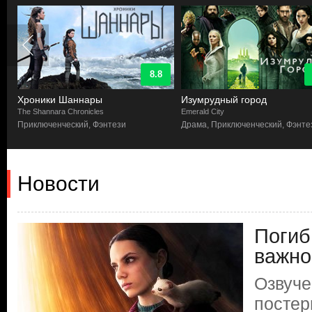
8.8
Хроники Шаннары
Изумрудный город
The Shannara Chronicles
Emerald City
Приключенческий, Фэнтези
Драма, Приключенческий, Фэнте
Новости
Погиб
важно
Озвуче
постер