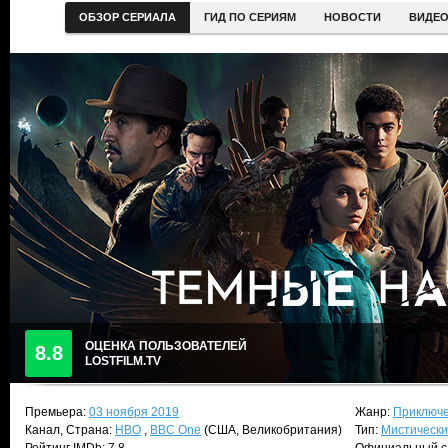
ОБЗОР СЕРИАЛА
ГИД ПО СЕРИЯМ
НОВОСТИ
ВИДЕ
ОЦЕНКА ПОЛЬЗОВАТЕЛЕЙ
8.8
LOSTFILM.TV
Премьера:
03 ноября 2019
Жанр:
Приключе
Канал, Страна:
HBO
,
BBC One
(США, Великобритания)
Тип:
Мистически