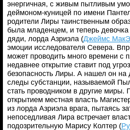
энергичная, с живым пытливым ум
деймоном-куницей по имени Пантел
родители Лиры таинственным образ
была младенцем, и теперь девочка
дяди, лорда Азриэла (
Джеймс МакЭ
эмоции исследователя Севера. Впр
может проводить много времени с 
недавнее открытие ставит под угроз
безопасность Лиры. А нашел он на
следы субстанции, называемой Пыл
стать проводником в другие миры. 
открытием местная власть Магисте
из лорда Азриэла врага, пытаясь зат
непоседливая Лира встречает влас
подозрительную Марису Колтер (
Ру