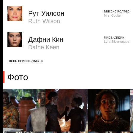
Миссис Колтер
Рут Уилсон
Mrs. Coulter
Ruth Wilson
Лира Сирин
Дафни Кин
Lyra Silvertongue
Dafne Keen
ВЕСЬ СПИСОК (156)
Фото