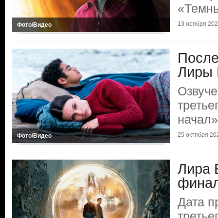
«Темн
13 ноября 2022
Фото/Видео
После
Лиры 
Озвуче
третье
начал»
25 октября 202
Фото/Видео
Лира 
финал
Дата п
третье