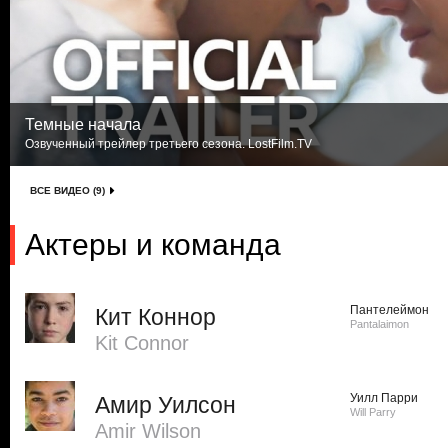
Темные начала
Озвученный трейлер третьего сезона. LostFilm.TV
ВСЕ ВИДЕО (9)
Актеры и команда
Пантелеймон
Кит Коннор
Pantalaimon
Kit Connor
Уилл Парри
Амир Уилсон
Will Parry
Amir Wilson