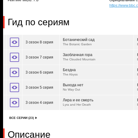
Рейтинг IMDb: 7.8
Официальный с
https://www.bbc
Гид по сериям
Ботанический сад
3 сезон 8 серия
The Botanic Garden
Заоблачная гора
3 сезон 7 серия
The Clouded Mountain
Бездна
3 сезон 6 серия
The Abyss
Выхода нет
3 сезон 5 серия
No Way Out
Лира и ее смерть
3 сезон 4 серия
Lyra and Her Death
ВСЕ СЕРИИ (23)
Описание