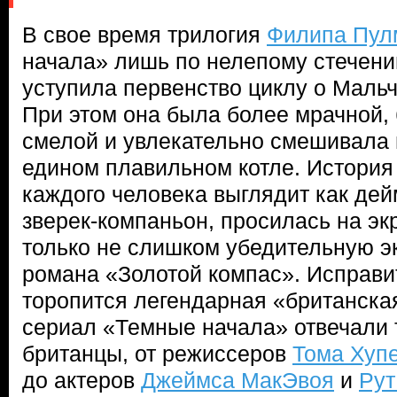
В свое время трилогия
Филипа Пул
начала» лишь по нелепому стечени
уступила первенство циклу о Маль
При этом она была более мрачной, 
смелой и увлекательно смешивала 
едином плавильном котле. История 
каждого человека выглядит как де
зверек-компаньон, просилась на эк
только не слишком убедительную э
романа «Золотой компас». Исправи
торопится легендарная «британска
сериал «Темные начала» отвечали
британцы, от режиссеров
Тома Хуп
до актеров
Джеймса МакЭвоя
и
Рут