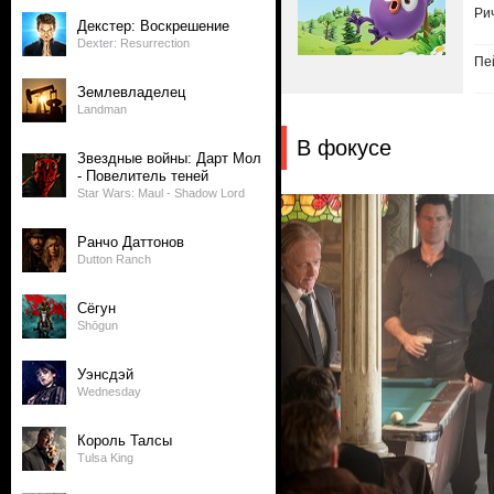
Ри
Декстер: Воскрешение
Dexter: Resurrection
Пе
Землевладелец
Landman
В фокусе
Звездные войны: Дарт Мол
- Повелитель теней
Star Wars: Maul - Shadow Lord
Ранчо Даттонов
Dutton Ranch
Сёгун
Shōgun
Уэнсдэй
Wednesday
Король Талсы
Tulsa King