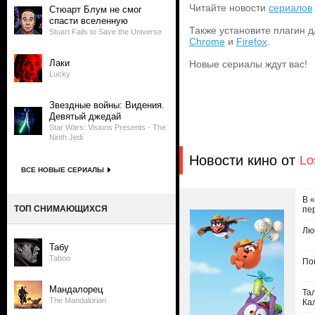
Читайте новости
сериалов
Стюарт Блум не смог
спасти вселенную
Также установите плагин д
Stuart Fails to Save the Universe
Chrome
и
Firefox
.
Лаки
Новые сериалы ждут вас!
Lucky
Звездные войны: Видения.
Девятый джедай
Star Wars: Visions Presents - The
Ninth Jedi
Новости кино от
Lo
ВСЕ НОВЫЕ СЕРИАЛЫ
В 
ТОП СНИМАЮЩИХСЯ
пе
Лю
Табу
Taboo
По
Мандалорец
Та
The Mandalorian
Ка