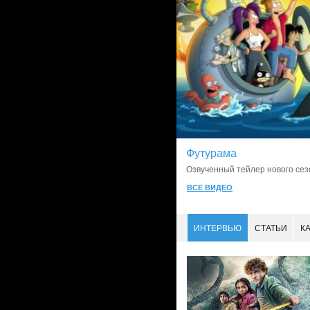
Футурама
Озвученный тейлер нового сезо
ВСЕ ВИДЕО
ИНТЕРВЬЮ
СТАТЬИ
К