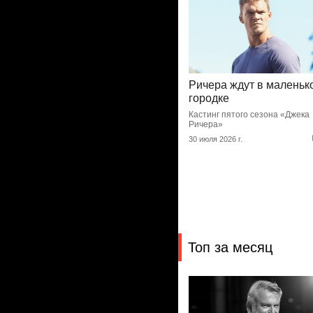
Ричера ждут в маленьк
городке
Кастинг пятого сезона «Джека
Ричера»
30 июля 2026 г.
Топ за месяц