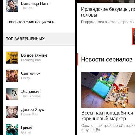
Больница Питт
The Pitt
Ирландские безумцы, 
головы
Погружаемся в историю реаль
ВЕСЬ ТОП СНИМАЮЩИХСЯ
ТОП ЗАВЕРШЕННЫХ
Во все тяжкие
Новости сериалов
Breaking Bad
Светлячок
Firefly
Экспансия
The Expanse
Доктор Хаус
Всем нам понадобится
House M.D.
коричневый маркер
Озвученный трейлер «Истори
Гримм
игрушек 5»
Grimm