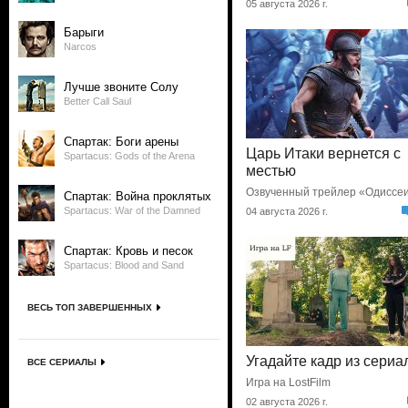
05 августа 2026 г.
Барыги
Narcos
Лучше звоните Солу
Better Call Saul
Спартак: Боги арены
Царь Итаки вернется с
Spartacus: Gods of the Arena
местью
Озвученный трейлер «Одиссе
Спартак: Война проклятых
Spartacus: War of the Damned
04 августа 2026 г.
Спартак: Кровь и песок
Spartacus: Blood and Sand
ВЕСЬ ТОП ЗАВЕРШЕННЫХ
Угадайте кадр из сериа
ВСЕ СЕРИАЛЫ
Игра на LostFilm
02 августа 2026 г.