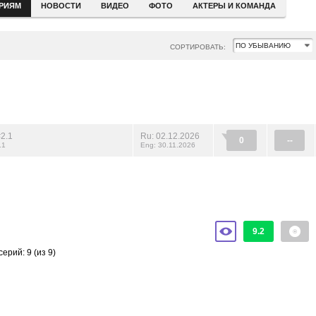
ЕРИЯМ
НОВОСТИ
ВИДЕО
ФОТО
АКТЕРЫ И КОМАНДА
СОРТИРОВАТЬ:
2.1
Ru: 02.12.2026
0
--
.1
Eng: 30.11.2026
9.2
серий: 9
(из 9)