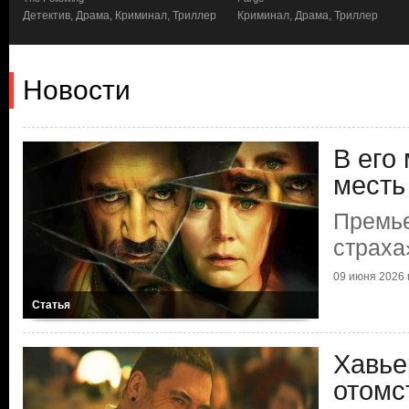
Детектив, Драма, Криминал, Триллер
Криминал, Драма, Триллер
Новости
В его
месть
Премь
страха
09 июня 2026 г
Статья
Хавье
отомс