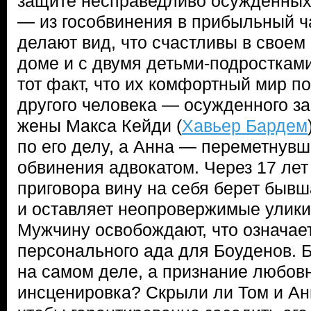
защите несправедливо осужденных,
— из гособвинения в прибыльный ч
делают вид, что счастливы в свое
доме и с двумя детьми-подросткам
тот факт, что их комфортный мир п
другого человека — осужденного за
жены Макса Кейди (
Хавьер Бардем
по его делу, а Анна — переметнувш
обвинения адвокатом. Через 17 лет
приговора вину на себя берет быв
и оставляет неопровержимые улики
Мужчину освобождают, что означае
персонального ада для Боуденов. 
на самом деле, а признание любо
инсценировка? Скрыли ли Том и Ан