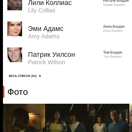
Натали Боудэн
Лили Коллиас
Natalie Bowden
Lily Collias
Анна Боудэн
Эми Адамс
Anna Bowden
Amy Adams
Том Боудэн
Патрик Уилсон
Tom Bowden
Patrick Wilson
ВЕСЬ СПИСОК (94)
Фото