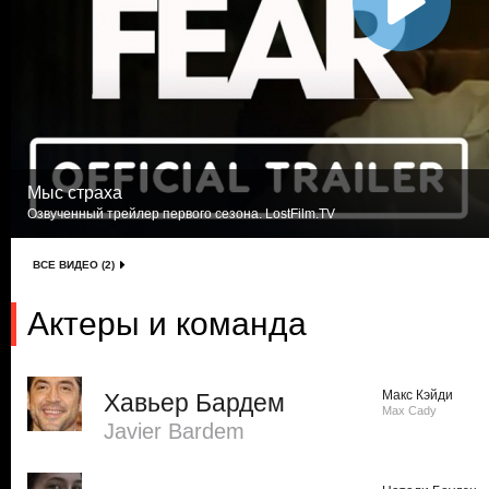
Мыс страха
Озвученный трейлер первого сезона. LostFilm.TV
ВСЕ ВИДЕО (2)
Актеры и команда
Макс Кэйди
Хавьер Бардем
Max Cady
Javier Bardem