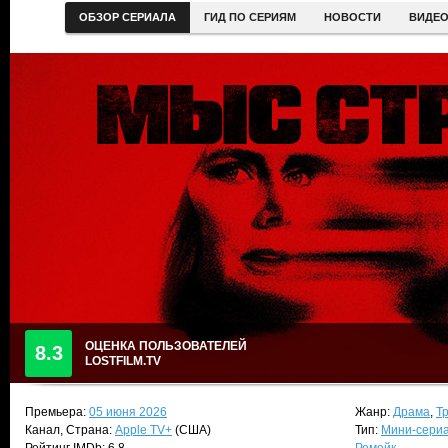
ОБЗОР СЕРИАЛА
ГИД ПО СЕРИЯМ
НОВОСТИ
ВИДЕ
ОЦЕНКА ПОЛЬЗОВАТЕЛЕЙ
8.3
LOSTFILM.TV
Премьера:
05 июня 2026
Жанр:
Драма
,
Т
Канал, Страна:
Apple TV+
(США)
Тип:
Мини-сери