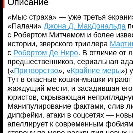
Описание
«Мыс страха» — уже третья экрани
«Палачи»
Джона Д. МакДональда
п
с Робертом Митчемом и более извес
истории, зверского триллера
Марти
с
Робертом Де Ниро
. В отличие от
предшественников, сериальная ад
(«
Притворство
», «
Крайние меры
») 
Тут в опасные кошки-мышки играют
жаждущий мести, и засадившая его
юристов, скрывающая неприглядну
Манипулирование фактами, слив л
дипфейки, атаки в соцсетях — нов
апеллирует к современным фобиям
сторону по мере раскрытия новых