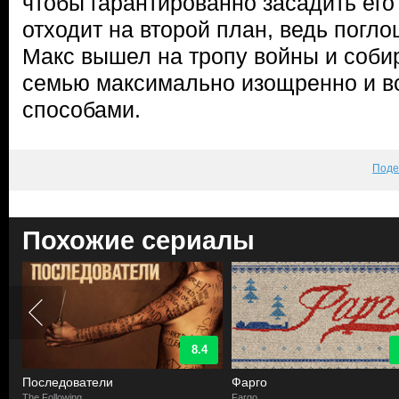
чтобы гарантированно засадить его
отходит на второй план, ведь пог
Макс вышел на тропу войны и собир
семью максимально изощренно и 
способами.
Поде
Похожие сериалы
8.4
Последователи
Фарго
The Following
Fargo