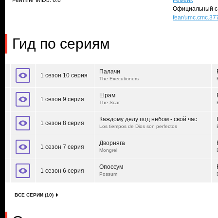
Рейтинг IMDb: 6.8
Ремейк
Официальный с
fear/umc.cmc.37
Гид по сериям
Палачи
1 сезон 10 серия
The Executioners
Шрам
1 сезон 9 серия
The Scar
Каждому делу под небом - свой час
1 сезон 8 серия
Los tiempos de Dios son perfectos
Дворняга
1 сезон 7 серия
Mongrel
Опоссум
1 сезон 6 серия
Possum
ВСЕ СЕРИИ (10)