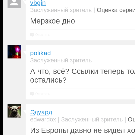
vbgin
|
Заслуженный зритель
Оценка серии
Мерзкое дно
Ответить
polikad
Заслуженный зритель
А что, всё? Ссылки теперь т
остались?
Ответить
Эдуард
|
|
edwardox
Заслуженный зритель
Оц
Из Европы давно не видел х