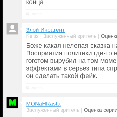
конца
Ответить
Злой Иноагент
|
|
Keltis
Заслуженный зритель
Оценка
Боже какая нелепая сказка на
Восприятия политики где-то н
гоготом вырубил на том момен
эффектами в серьез типа сп
он сделать такой фейк.
Ответить
MONaHRasta
|
Заслуженный зритель
Оценка серии