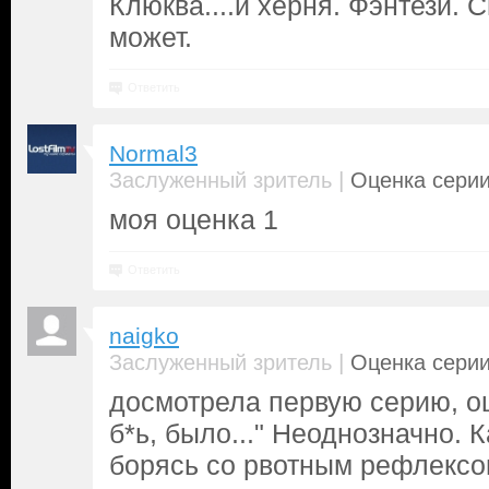
Клюква....и херня. Фэнтези. 
может.
Ответить
Normal3
|
Заслуженный зритель
Оценка серии
моя оценка 1
Ответить
naigko
|
Заслуженный зритель
Оценка серии
досмотрела первую серию, о
б*ь, было..." Неоднозначно. 
борясь со рвотным рефлексом