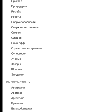
Приквел
Процедурал
Ремейк
Роботы
Сверхспособности
Сверхъестественное
Сиквел
Слэшер
Спин-офф
Странствие во времени
Супергерои
Ученые
Хакеры
Шпионы
Эпидемия
ВЫБРАТЬ СТРАНУ:
Австралия
Австрия
Аргентина
Бразилия
Великобритания