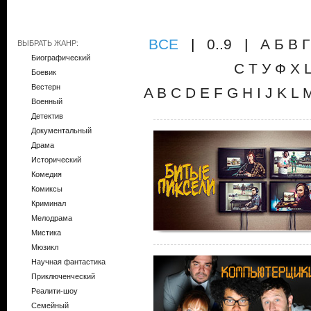
ВCE
|
0..9
|
А
Б
В
Г
ВЫБРАТЬ ЖАНР:
Биографический
С
Т
У
Ф
Х
Боевик
Вестерн
A
B
C
D
E
F
G
H
I
J
K
L
Военный
Детектив
Документальный
Драма
Исторический
Комедия
Комиксы
Криминал
Мелодрама
Мистика
Мюзикл
Научная фантастика
Приключенческий
Реалити-шоу
Семейный