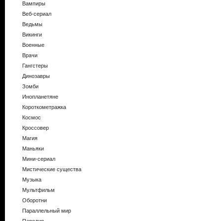
Вампиры
Веб-сериал
Ведьмы
Викинги
Военные
Врачи
Гангстеры
Динозавры
Зомби
Инопланетяне
Короткометражка
Космос
Кроссовер
Магия
Маньяки
Мини-сериал
Мистические существа
Музыка
Мультфильм
Оборотни
Параллельный мир