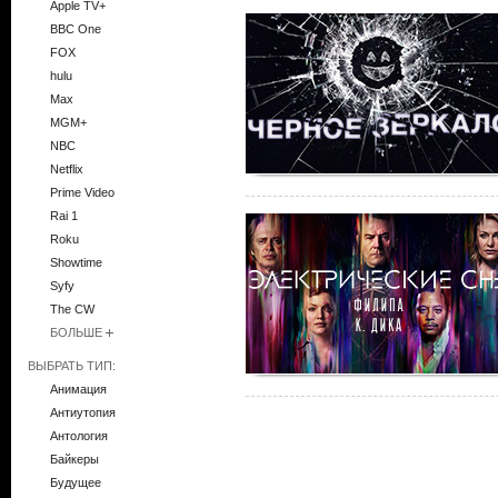
Apple TV+
BBC One
FOX
hulu
Max
MGM+
NBC
Netflix
Prime Video
Rai 1
Roku
Showtime
Syfy
The CW
БОЛЬШЕ
ВЫБРАТЬ ТИП:
Анимация
Антиутопия
Антология
Байкеры
Будущее