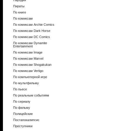
Пародия
Пираты
По книге
По комиксам
По комиксам Archie Comics
По комиксам Dark Horse
По комиксам DC Comics
По комиксам Dynamite
Entertainment
По комиксам Image
По комиксам Marvel
По комиксам Shogakukan
По комиксам Vertigo
По компьютерной игре
По мультфильму
По пьесе
По реальным событиям
По сериалу
По фильму
Полицейские
Постапокалипсис
Преступники