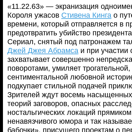
«11.22.63» — экранизация одноиме
Короля ужасов
Стивена Кинга
о пут
времени, который отправляется в 
предотвратить убийство президента
Сериал, снятый под патронажем та
Джей Джея Абрамса
и при участии 
захватывает совершенно непредс
поворотами, умиляет трогательной,
сентиментальной любовной историе
подкупает стильной подачей приклю
Зрителей ждут восемь насыщенных
теорий заговоров, опасных расслед
ностальгических локаций прямиком 
ненавязчивого юмора и так называ
бабочки», присущего проектам о п