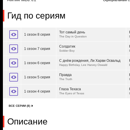
Рейтинг IMDb: 8.2
Официальный с
Гид по сериям
Тот самый день
1 сезон 8 серия
The Day in Question
Солдатик
1 сезон 7 серия
Soldier Boy
С днём рождения, Ли Харви Освальд
1 сезон 6 серия
Happy Birthday, Lee Harvey Oswald
Правда
1 сезон 5 серия
The Truth
Глаза Техаса
1 сезон 4 серия
The Eyes of Texas
ВСЕ СЕРИИ (8)
Описание