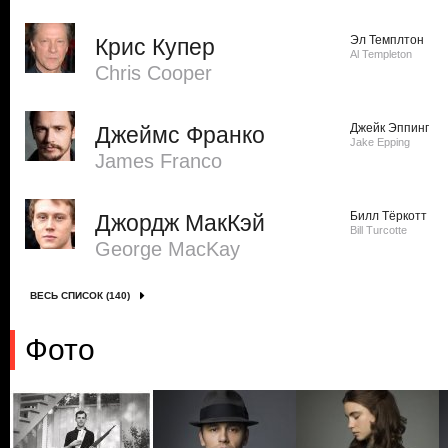
Эл Темплтон
Крис Купер
Al Templeton
Chris Cooper
Джейк Эппинг
Джеймс Франко
Jake Epping
James Franco
Билл Тёркотт
Джордж МакКэй
Bill Turcotte
George MacKay
ВЕСЬ СПИСОК (140)
Фото