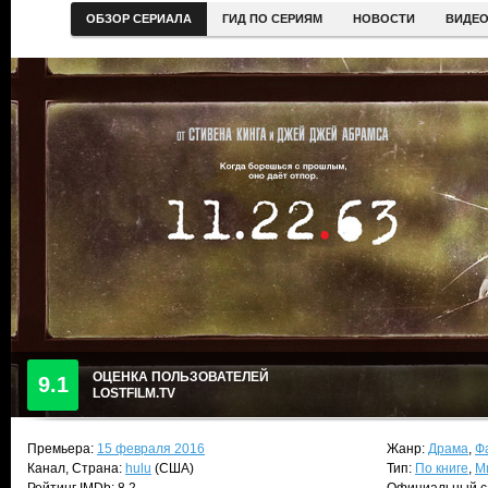
ОБЗОР СЕРИАЛА
ГИД ПО СЕРИЯМ
НОВОСТИ
ВИДЕ
ОЦЕНКА ПОЛЬЗОВАТЕЛЕЙ
9.1
LOSTFILM.TV
Премьера:
15 февраля 2016
Жанр:
Драма
,
Ф
Канал, Страна:
hulu
(США)
Тип:
По книге
,
М