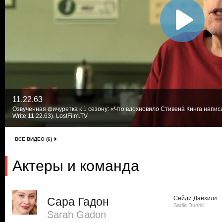
11.22.63
Озвученная фичуретка к 1 сезону: «Что вдохновило Стивена Кинга написат
Write 11.22.63). LostFilm.TV
ВСЕ ВИДЕО (6)
Актеры и команда
Сейди Данхилл
Сара Гадон
Sadie Dunhill
Sarah Gadon