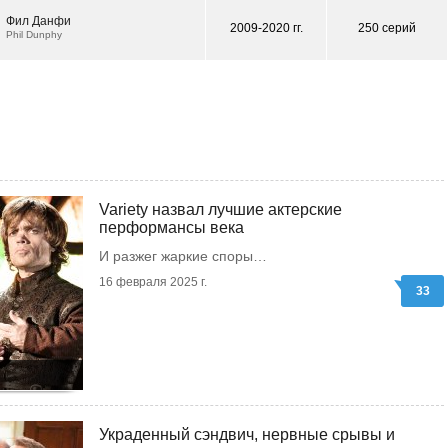
Фил Данфи
2009-2020 гг.
250 серий
Phil Dunphy
Variety назвал лучшие актерские
перформансы века
И разжег жаркие споры…
16 февраля 2025 г.
33
Украденный сэндвич, нервные срывы и