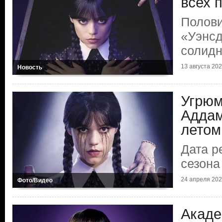
всех 
Полови
«Уэнсд
солидн
13 августа 2025
Новость
Угрюм
Аддам
летом
Дата р
сезона
24 апреля 2025
Фото/Видео
Акаде