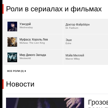
Роли в сериалах и фильмах
Уэнсдэй
Доктор Фэйрбёрн
Wednesday
Dr. Fairburn
Муфаса: Король Лев
Эше
Mufasa: The Lion King
Eshe
Мир Дикого Запада
Мэйв Миллей
Westworld
Maeve Millay
ВСЕ РОЛИ (3)
Новости
Грозо