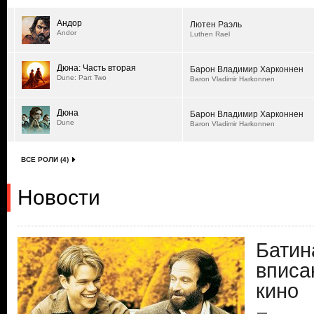
Андор
Лютен Раэль
Andor
Luthen Rael
Дюна: Часть вторая
Барон Владимир Харконнен
Dune: Part Two
Baron Vladimir Harkonnen
Дюна
Барон Владимир Харконнен
Dune
Baron Vladimir Harkonnen
ВСЕ РОЛИ (4)
Новости
Батин
вписа
кино