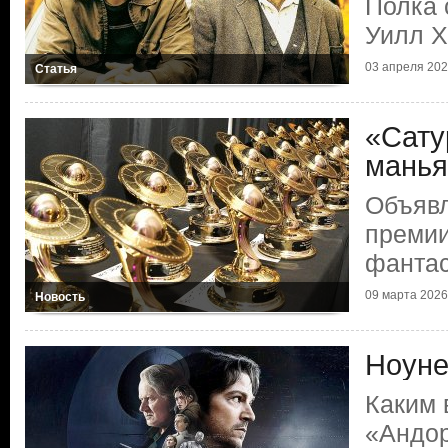
Полка 
Уилл Х
03 апреля 2026
Статья
«Сату
манья
Объяв
премии
фантас
09 марта 2026 
Новость
Ноуне
Каким
«Андо