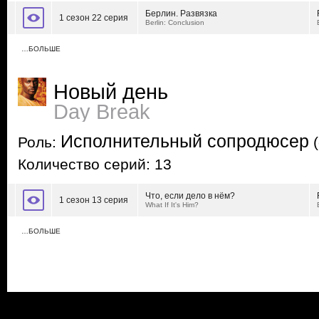
Берлин. Развязка
1 сезон 22 серия
Berlin: Conclusion
…БОЛЬШЕ
Новый день
Day Break
Исполнительный сопродюсер
Роль:
(
Количество серий: 13
Что, если дело в нём?
1 сезон 13 серия
What If It's Him?
…БОЛЬШЕ