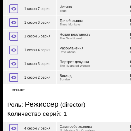
Истина
1 сезон 7 серия
Truth
Три обезьянки
1 сезон 6 серия
Three Monkeys
Новая реальность
1 сезон 5 серия
The New Normal
Разоблачения
1 сезон 4 серия
Revelations
Портрет девушки
1 сезон 3 серия
The Illustrated Woman
Восход
1 сезон 2 серия
Sunrise
…МЕНЬШЕ
Режиссер
Роль:
(director)
Количество серий: 1
Сами себе хозяева
4 сезон 7 серия
No Masters But Ourselves