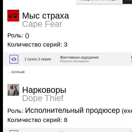
Мыс страха
Cape Fear
Роль:
()
Количество серий: 3
Фантомные ощущения
1 сезон 3 серия
Phantom Sensations
…БОЛЬШЕ
Нарковоры
Dope Thief
Исполнительный продюсер
Роль:
(exe
Количество серий: 8