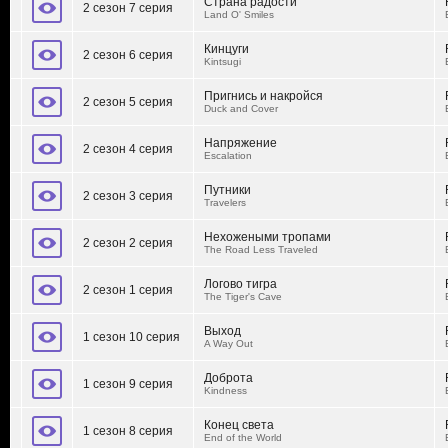
Страна радости
2 сезон 7 серия
Land O' Smiles
Кинцуги
2 сезон 6 серия
Kintsugi
Пригнись и накройся
2 сезон 5 серия
Duck and Cover
Напряжение
2 сезон 4 серия
Escalation
Путники
2 сезон 3 серия
Travelers
Нехожеными тропами
2 сезон 2 серия
The Road Less Traveled
Логово тигра
2 сезон 1 серия
The Tiger's Cave
Выход
1 сезон 10 серия
A Way Out
Доброта
1 сезон 9 серия
Kindness
Конец света
1 сезон 8 серия
End of the World