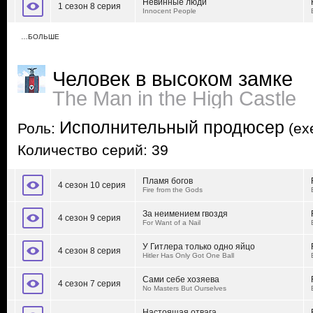
Невинные люди
1 сезон 8 серия
Innocent People
…БОЛЬШЕ
Человек в высоком замке
The Man in the High Castle
Исполнительный продюсер
Роль:
(exe
Количество серий: 39
Пламя богов
4 сезон 10 серия
Fire from the Gods
За неимением гвоздя
4 сезон 9 серия
For Want of a Nail
У Гитлера только одно яйцо
4 сезон 8 серия
Hitler Has Only Got One Ball
Сами себе хозяева
4 сезон 7 серия
No Masters But Ourselves
Настоящая отвага