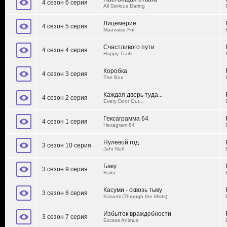
4 сезон 6 серия
All Serious Daring
Лицемерие
4 сезон 5 серия
Mauvaise Foi
Счастливого пути
4 сезон 4 серия
Happy Trails
Коробка
4 сезон 3 серия
The Box
Каждая дверь туда...
4 сезон 2 серия
Every Door Out...
Гексаграмма 64
4 сезон 1 серия
Hexagram 64
Нулевой год
3 сезон 10 серия
Jahr Null
Баку
3 сезон 9 серия
Baku
Касуми - сквозь тьму
3 сезон 8 серия
Kasumi (Through the Mists)
Избыток враждебности
3 сезон 7 серия
Excess Animus