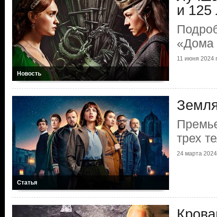
и 125
Подроб
«Дома 
11 июня 2024 г
Новость
Земля
Премье
трех т
24 марта 2024 
Статья
Крова