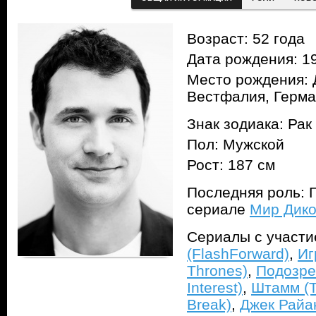
Возраст: 52 года
Дата рождения: 19
Место рождения: 
Вестфалия, Герм
Знак зодиака: Рак
Пол: Мужской
Рост: 187 см
Последняя роль: Ги
сериале
Мир Дико
Сериалы с участ
(FlashForward)
,
Иг
Thrones)
,
Подозре
Interest)
,
Штамм (T
Break)
,
Джек Райан