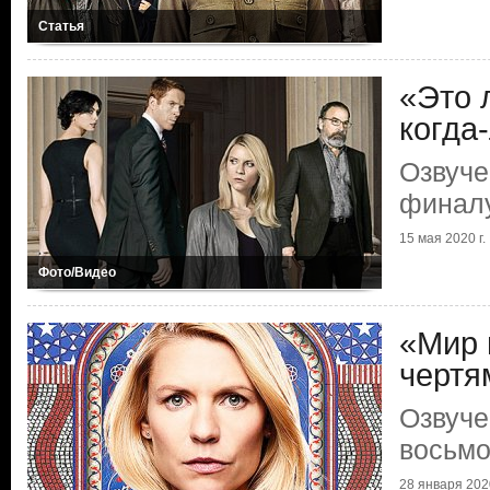
Статья
«Это 
когда
Озвуче
финал
15 мая 2020 г.
Фото/Видео
«Мир 
чертя
Озвуче
восьмо
28 января 2020