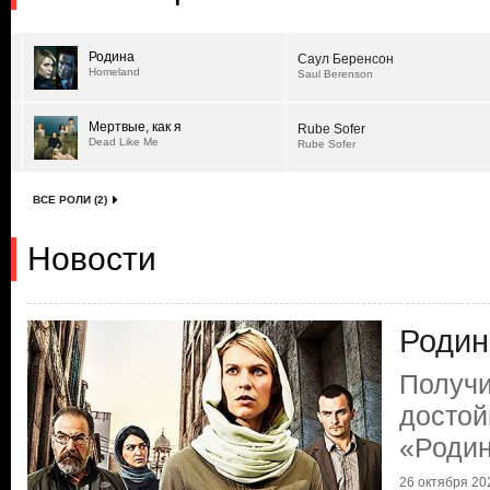
Родина
Саул Беренсон
Homeland
Saul Berenson
Мертвые, как я
Rube Sofer
Dead Like Me
Rube Sofer
ВСЕ РОЛИ (2)
Новости
Родин
Получи
достой
«Роди
26 октября 202