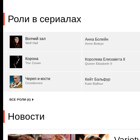
Роли в сериалах
Волчий зал
Анна Болейн
Wolf Hall
Anne Boleyn
Корона
Королева Елизавета II
The Crown
Queen Elizabeth II
Череп и кости
Кейт Бальфур
Crossbones
Kate Balfour
ВСЕ РОЛИ (4)
Новости