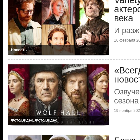
Varie
актер
века
И разж
16 февраля 20
Новость
«Всег
новос
Озвуче
сезона
19 ноября 2024
Фото/Видео, Фото/Видео