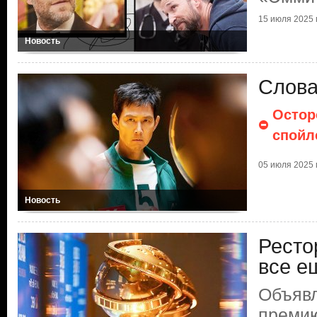
15 июля 2025 г
Новость
Слова
Остор
спойл
05 июля 2025 г
Новость
Ресто
все е
Объяв
премию