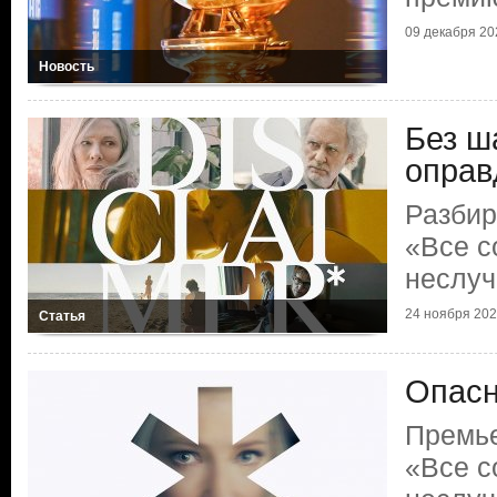
09 декабря 202
Новость
Без ш
оправ
Разбир
«Все с
неслу
24 ноября 2024
Статья
Опасн
Премье
«Все с