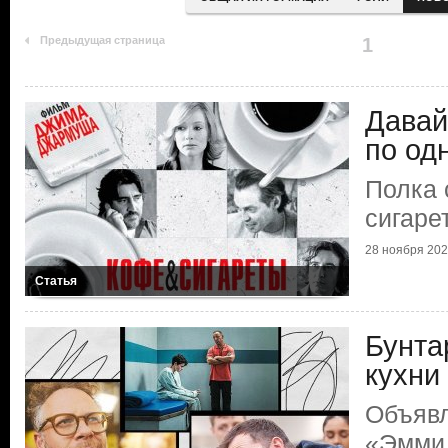
Предыдущая страница
1
Давай
по од
Полка 
сигаре
28 ноября 2025
Статья
Бунта
кухни
Объяв
«Эмми