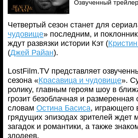
Озвученный трейлер
Четвертый сезон станет для сериал
чудовище
» последним, и поклонни
ждут развязки истории Кэт (
Кристин
(
Джей Райан
).
LostFilm.TV представляет озвученн
сезона «
Красавица и чудовище
». С
ролику, главным героям шоу в бли
грозит безоблачная и размеренная 
словам
Остина Басиса
, играющего 
грядущих эпизодах зрителей ждет м
загадок и романтики, а также знако
злодеев.