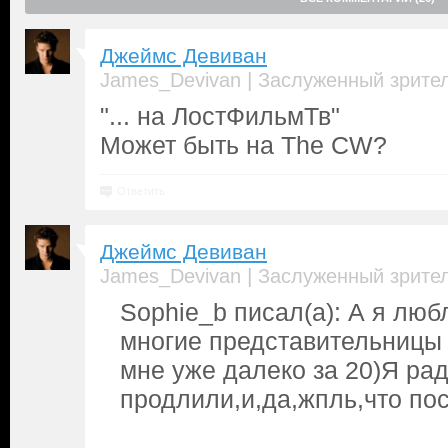
Джеймс Девиван
|
James_Devivan
Заслуженный зрите
"... на ЛостФильмТв"
Может быть на The CW?
Ответить
Джеймс Девиван
|
James_Devivan
Заслуженный зрите
Sophie_b писал(а): А я люб
многие представительницы 
мне уже далеко за 20)Я рад
продлили,и,да,жпль,что по