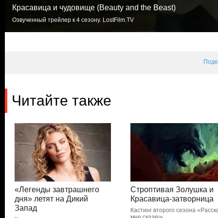
Красавица и чудовище (Beauty and the Beast)
Озвученный трейлер к 4 сезону. LostFilm.TV
Поде
Читайте также
«Легенды завтрашнего
Строптивая Золушка и
дня» летят на Дикий
Красавица-затворница
Запад
Кастинг второго сезона «Расск
мне сказку»