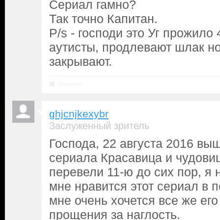
Сериал гамно?
Так точно Капитан.
P/s - господи это Уг прожило 
аутисты, продлевают шлак н
закрывают.
Ответить
ghjcnjkexybr
Заслуженный зритель
Господа, 22 августа 2016 вы
сериала Красавица и чудови
перевели 11-ю до сих пор, я н
мне нравится этот сериал в п
мне очень хочется все же ег
прощения за наглость.