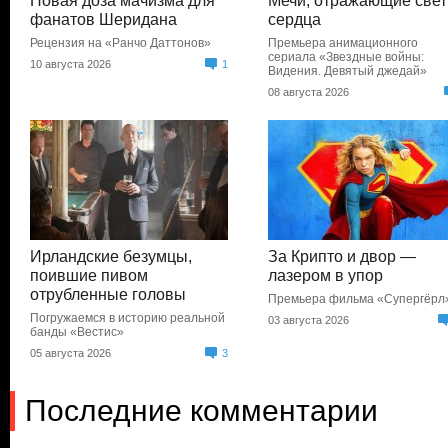
Новая доза мачизма для
Мечи, отражающие свет
фанатов Шеридана
сердца
Рецензия на «Ранчо Даттонов»
Премьера анимационного
сериала «Звездные войны:
10 августа 2026
1
Видения. Девятый джедай»
08 августа 2026
Ирландские безумцы,
За Крипто и двор —
поившие пивом
лазером в упор
отрубленные головы
Премьера фильма «Супергёрл
Погружаемся в историю реальной
03 августа 2026
банды «Вестис»
05 августа 2026
3
Последние комментарии