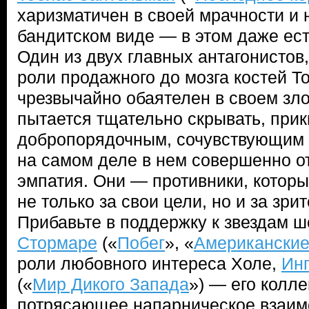
харизматичен в своей мрачности и 
бандитском виде — в этом даже ест
Один из двух главных антагонистов
роли продажного до мозга костей Т
чрезвычайно обаятелен в своем зло
пытается тщательно скрывать, при
добропорядочным, сочувствующим к
на самом деле в нем совершенно от
эмпатия. Они — противники, которы
не только за свои цели, но и за зр
Прибавьте в поддержку к звездам ш
Стормаре
(«
Побег
», «
Американские
роли любовного интереса Холе,
Ин
(«
Мир Дикого Запада
») — его колле
потрясающее напарническое взаимо