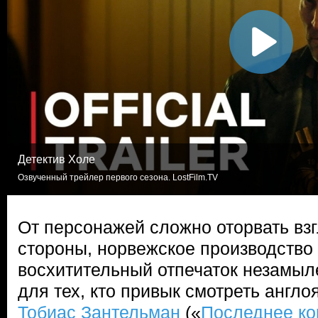
Детектив Холе
Озвученный трейлер первого сезона. LostFilm.TV
От персонажей сложно оторвать взг
стороны, норвежское производство
восхитительный отпечаток незамыл
для тех, кто привык смотреть англ
Тобиас Зантельман
(«
Последнее ко