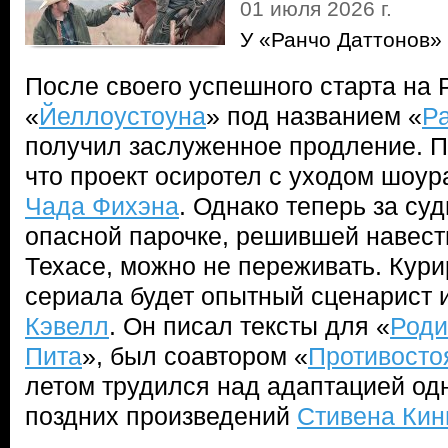
01 июля 2026 г.
У «Ранчо Даттонов»
После своего успешного старта на
«
Йеллоустоуна
» под названием «
Р
получил заслуженное продление. П
что проект осиротел с уходом шоур
Чада Фихэна
. Однако теперь за су
опасной парочке, решившей навест
Техасе, можно не переживать. Кури
сериала будет опытный сценарист
Кэвелл
. Он писал тексты для «
Род
Пита
», был соавтором «
Противосто
летом трудился над адаптацией одн
поздних произведений
Стивена Кин