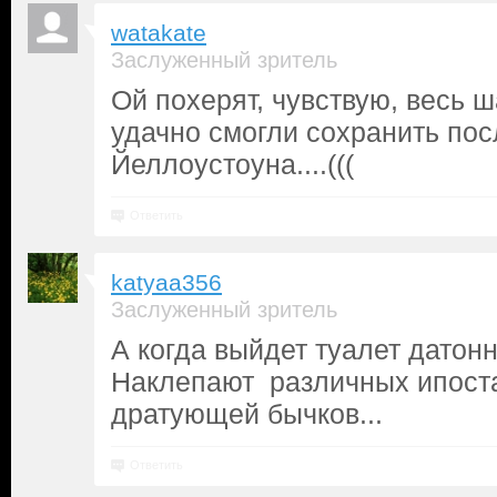
watakate
Заслуженный зритель
Ой похерят, чувствую, весь ш
удачно смогли сохранить пос
Йеллоустоуна....(((
Ответить
katyaa356
Заслуженный зритель
А когда выйдет туалет датон
Наклепают различных ипост
дратующей бычков...
Ответить