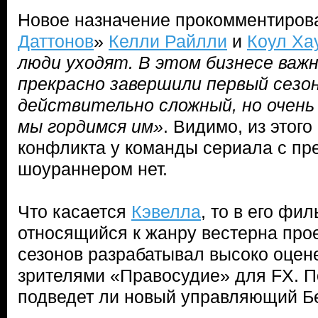
Новое назначение прокомментирова
Даттонов
»
Келли Райлли
и
Коул Ха
люди уходят. В этом бизнесе важ
прекрасно завершили первый сезо
действительно сложный, но очень
мы гордимся им»
. Видимо, из этого
конфликта у команды сериала с п
шоураннером нет.
Что касается
Кэвелла
, то в его фи
относящийся к жанру вестерна прое
сезонов разрабатывал высоко оцен
зрителями «Правосудие» для FX. П
подведет ли новый управляющий Бе