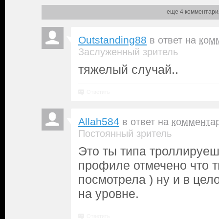
еще 4 комментари
Outstanding88
в ответ на
ком
Заслуженный зритель
тяжелый случай..
Ответить
Allah584
в ответ на
коммента
Постоянный зритель
Это ты типа троллируешь
профиле отмечено что т
посмотрела ) ну и в цел
на уровне.
Ответить