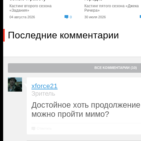
Кастинг второго сезона
Кастинг пятого сезона «Джека
«Задания»
Ричера»
04 августа 2026
0
30 июля 2026
Последние комментарии
ВСЕ КОММЕНТАРИИ (10)
xforce21
Зритель
Достойное хоть продолжени
можно пройти мимо?
Ответить