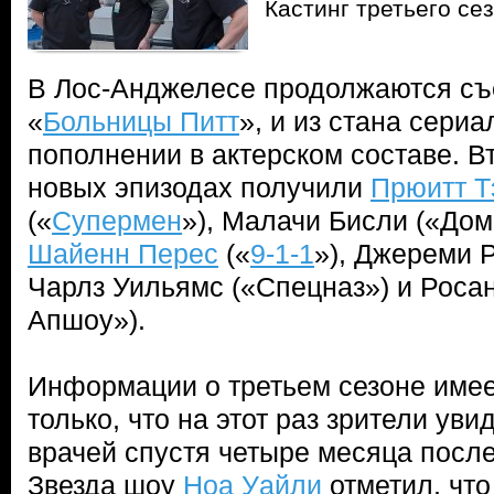
Кастинг третьего с
В Лос-Анджелесе продолжаются съе
«
Больницы Питт
», и из стана сери
пополнении в актерском составе. В
новых эпизодах получили
Прюитт Т
(«
Супермен
»), Малачи Бисли («Дом
Шайенн Перес
(«
9-1-1
»), Джереми Р
Чарлз Уильямс («Спецназ») и Роса
Апшоу»).
Информации о третьем сезоне имее
только, что на этот раз зрители уви
врачей спустя четыре месяца после
Звезда шоу
Ноа Уайли
отметил, что