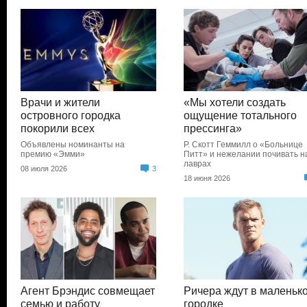
Врачи и жители
«Мы хотели создать
островного городка
ощущение тотального
покорили всех
прессинга»
Объявлены номинанты на
Р. Скотт Геммилл о «Больнице
премию «Эмми»
Питт» и нежелании почивать н
лаврах
08 июля 2026
3
18 июня 2026
Агент Брэндис совмещает
Ричера ждут в маленьк
семью и работу
городке