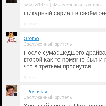
|
katana1975
Заслуженный зритель
шикарный сериал в своём он
Ответить
Grome
Заслуженный зритель
После сумасшедшего драйва 
второй как-то помягче был и 
что в третьем проснутся.
Ответить
_Rostislav_
Заслуженный зритель
Хороший сериал. Немного по