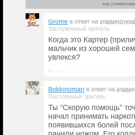
еще 2 комментари
Grome
в ответ на
комментари
Заслуженный зритель
Когда это Картер (прил
мальчик из хорошей се
увлекся?
Ответить
Bobkinoman
в ответ на
комме
Постоянный зритель
Ты "Скорую помощь" точ
начал принимать наркоти
появившихся болей посл
ранили ножом. Его колле