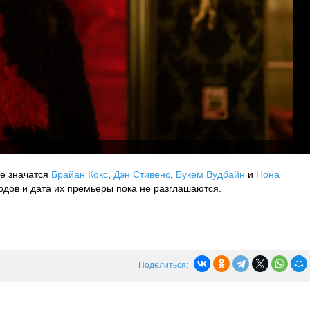
же значатся
Брайан Кокс
,
Дэн Стивенс
,
Букем Вудбайн
и
Нона
одов и дата их премьеры пока не разглашаются.
Поделиться: