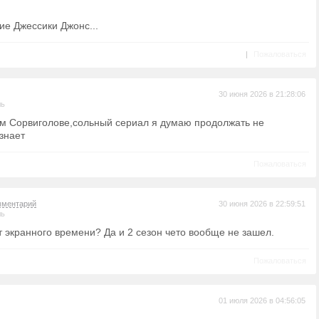
ие Джессики Джонс...
|
Пожаловаться
30 июня 2026 в 21:28:06
ль
ом Сорвиголове,сольный сериал я думаю продолжать не
 знает
Пожаловаться
мментарий
30 июня 2026 в 22:59:51
ль
т экранного времени? Да и 2 сезон чето вообще не зашел.
Пожаловаться
01 июля 2026 в 04:56:05