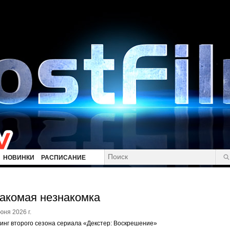
НОВИНКИ
РАСПИСАНИЕ
акомая незнакомка
юня 2026 г.
инг второго сезона сериала «Декстер: Воскрешение»