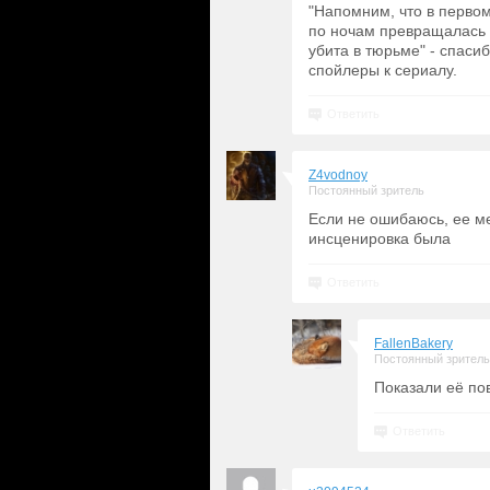
"Напомним, что в перво
по ночам превращалась 
убита в тюрьме" - спасиб
спойлеры к сериалу.
Ответить
Z4vodnoy
Постоянный зритель
Если не ошибаюсь, ее ме
инсценировка была
Ответить
FallenBakery
Постоянный зритель
Показали её по
Ответить