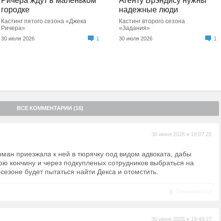
Ричера ждут в маленьком
Агенту Брэндису нужны
городке
надежные люди
Кастинг пятого сезона «Джека
Кастинг второго сезона
Ричера»
«Задания»
30 июля 2026
1
30 июля 2026
1
ВСЕ КОММЕНТАРИИ (16)
30 июня 2026 в 18:07:25
рман приезжала к ней в тюрячку под видом адвоката, дабы
ою кончину и через подкупленых сотрудников выбраться на
 сезоне будет пытаться найти Декса и отомстить.
|
Пожаловаться
30 июня 2026 в 18:49:27