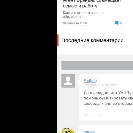
Агент Брэндис совмещает
семью и работу
Кастинг второго сезона
«Задания»
04 августа 2026
0
Последние комментарии
Farilyng
Заслуженный зритель
Да очевидно, что Ума Ту
помочь сымитировать св
свободу. Явно во втором
Ответить
reg-me