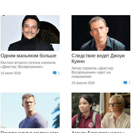
Одним маньяком больше
Следствие ведет Джоуи
Куинн
Кастинг второго сезона сериала
«Декстер: Воскрешение»
Актер сериала «Декстер:
Воскрешение» идет на
16 июля 2026
1
повышение
23 апреля 2026
7