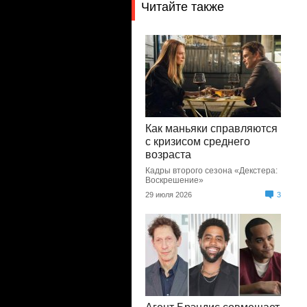
Читайте также
Как маньяки справляются
с кризисом среднего
возраста
Кадры второго сезона «Декстера:
Воскрешение»
29 июля 2026
3