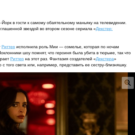
Йорк в гости к самому обаятельному маньяку на телевидении.
иглашенной звездой во втором сезоне сериала «
Декстер:
у
Риттер
исполнила роль Мии — сомелье, которая по ночам
оклонники шоу помнят, что героиня была убита в тюрьме, так что
грает
Риттер
на этот раз. Фантазия создателей «
Декстера
»
 с того света или, например, представить ее сестру-близняшку.