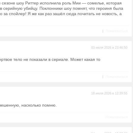
м сезоне шоу Риттер исполнила роль Мии — сомелье, которая
в серийную убийцу. Поклонники шоу помнят, что героиня была
о за спойлер! Я же как раз зашёл сюда почитать не новость, а
|
Пожаловаться
03 июля 2026 в 23:46:50
ртвое тело не показали в сериале. Может какая то
|
Пожаловаться
18 июля 2026 в 12:39:55
вешенную, насколько помню.
Пожаловаться