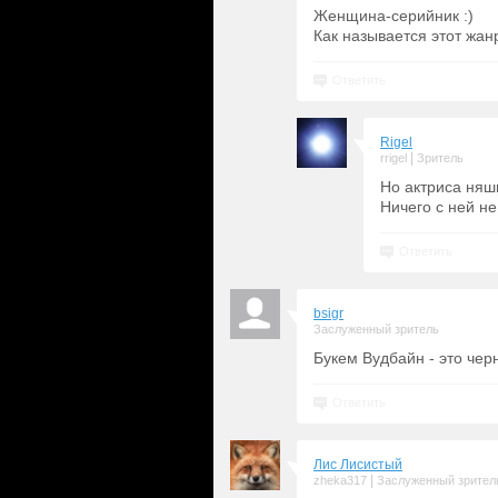
Женщина-серийник :)
Как называется этот жа
Ответить
Rigel
|
rrigel
Зритель
Но актриса няш
Ничего с ней н
Ответить
bsigr
Заслуженный зритель
Букем Вудбайн - это чер
Ответить
Лис Лисистый
|
zheka317
Заслуженный зрител