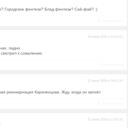
нр? Городское фентези? Блад фентези? Сай-фай? :)
|
Пожаловаться
18 июля 2026 в 14:26:53
ная, ладно.
е смотрел к сожалению.
Пожаловаться
01 июля 2026 в 18:41:24
ная реинкарнация Караченцова. Жду, когда он запоёт.
|
Пожаловаться
01 июля 2026 в 21:47:28
ь