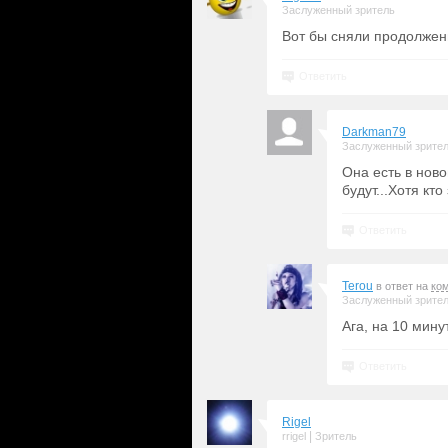
Заслуженный зритель
Вот бы сняли продолжен
Ответить
Darkman79
Заслуженный зрите
Она есть в нов
будут...Хотя кто
Ответить
Terou
в ответ на
ко
Заслуженный зрите
Ага, на 10 мину
Ответить
Rigel
|
rrigel
Зритель