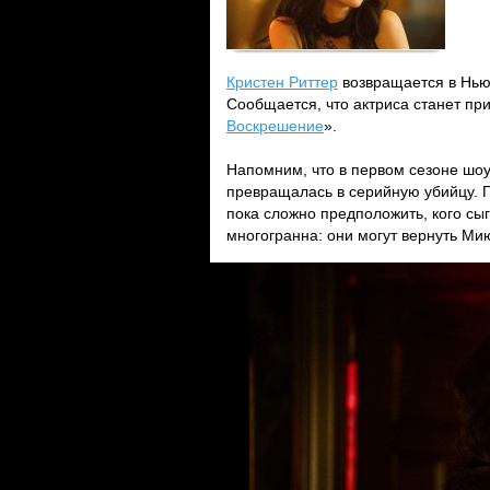
Кристен Риттер
возвращается в Нью-
Сообщается, что актриса станет пр
Воскрешение
».
Напомним, что в первом сезоне шо
превращалась в серийную убийцу. П
пока сложно предположить, кого сы
многогранна: они могут вернуть Мию