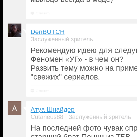
Ответить
DenBUTCH
Заслуженный зритель
Рекомендую идею для следу
Феномен «УГ» - в чем он?
Развить тему можно на приме
"свежих" сериалов.
Ответить
Атуа Шнайдер
|
Cutaneus88
Заслуженный зритель
На последней фото чувак спр
старший брат Пенни из ТБВ