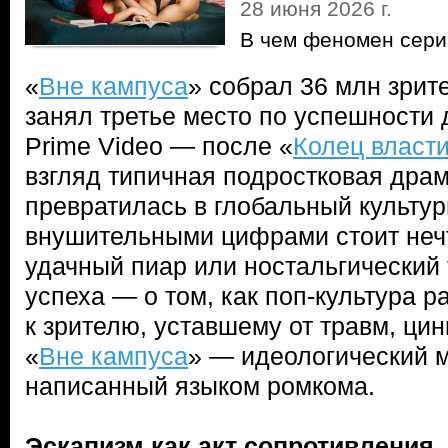
28 июня 2026 г.
В чем феномен сери
«
Вне кампуса
» собрал 36 млн зрите
занял третье место по успешности 
Prime Video — после «
Колец власт
взгляд типичная подростковая дра
превратилась в глобальный культу
внушительными цифрами стоит неч
удачный пиар или ностальгический 
успеха — о том, как поп-культура 
к зрителю, уставшему от травм, цин
«
Вне кампуса
» — идеологический 
написанный языком ромкома.
Эскапизм как акт сопротивления