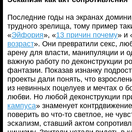
Последние годы на экранах домини
трудного зрелища, тому пример так
«
Эйфория
», «
13 причин почему
» и 
возраст
». Они превратили секс, лю
арену для власти, манипуляции и 
важную работу по деконструкции р
фантазии. Показав изнанку подрост
проекты дали понять, что взрослени
из невинных поцелуев и мечтах о б
любви. Но любой деконструкции при
кампуса
» знаменует контрдвижени
поверить во что-то светлое, не чув
эскапизм, ставший актом сопротив