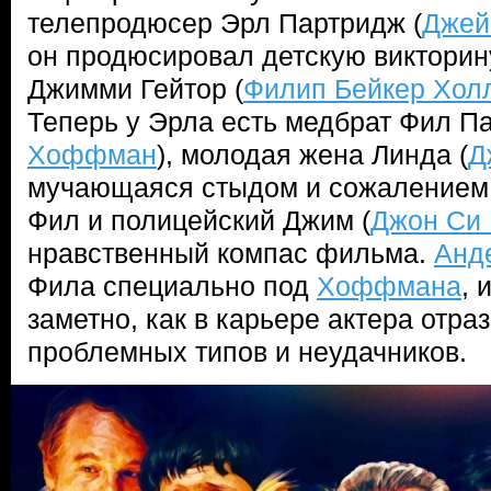
телепродюсер Эрл Партридж (
Джей
он продюсировал детскую викторину
Джимми Гейтор (
Филип Бейкер Хол
Теперь у Эрла есть медбрат Фил Па
Хоффман
), молодая жена Линда (
Д
мучающаяся стыдом и сожалением,
Фил и полицейский Джим (
Джон Си
нравственный компас фильма.
Анд
Фила специально под
Хоффмана
, 
заметно, как в карьере актера отра
проблемных типов и неудачников.