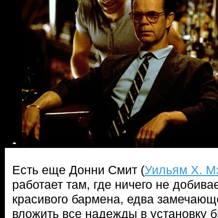
Есть еще Донни Смит (
Уильям Х. М
работает там, где ничего не добива
красивого бармена, едва замечающе
вложить все надежды в установку б