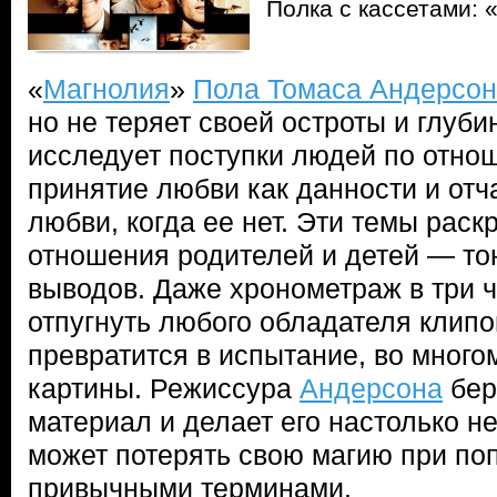
Полка с кассетами:
«
Магнолия
»
Пола Томаса Андерсо
но не теряет своей остроты и глуби
исследует поступки людей по отно
принятие любви как данности и отч
любви, когда ее нет. Эти темы рас
отношения родителей и детей — тон
выводов. Даже хронометраж в три 
отпугнуть любого обладателя клип
превратится в испытание, во много
картины. Режиссура
Андерсона
бер
материал и делает его настолько н
может потерять свою магию при поп
привычными терминами.