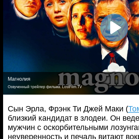
Магнолия
Озвученный трейлер фильма. LostFilm.TV
Сын Эрла, Фрэнк Ти Джей Маки (
То
близкий кандидат в злодеи. Он веде
мужчин с оскорбительными лозунга
неуверенность и печаль витают вок