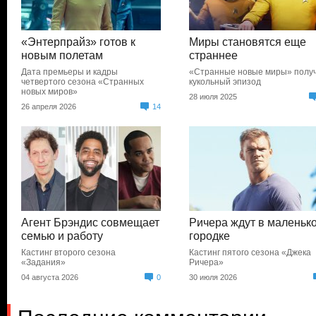
«Энтерпрайз» готов к
Миры становятся еще
новым полетам
страннее
Дата премьеры и кадры
«Странные новые миры» полу
четвертого сезона «Странных
кукольный эпизод
новых миров»
28 июля 2025
26 апреля 2026
14
Агент Брэндис совмещает
Ричера ждут в маленьк
семью и работу
городке
Кастинг второго сезона
Кастинг пятого сезона «Джека
«Задания»
Ричера»
04 августа 2026
0
30 июля 2026