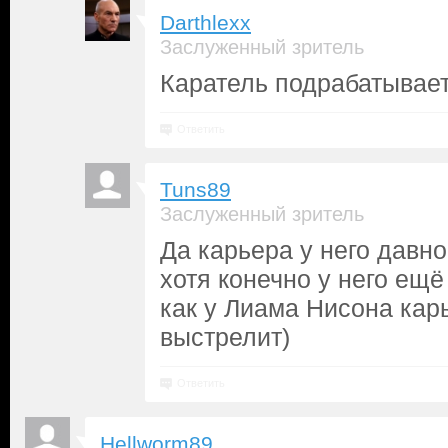
Darthlexx
Заслуженный зритель
Каратель подрабатывает
Ответить
Tuns89
Заслуженный зритель
Да карьера у него давно
хотя конечно у него ещё
как у Лиама Нисона кар
выстрелит)
Ответить
Hellworm89