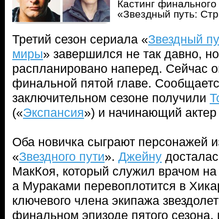
Кастинг финального
«Звездный путь: Ст
Третий сезон сериала «
Звездный пу
миры
» завершился не так давно, н
распланировано наперед. Сейчас он
финальной пятой главе. Сообщается
заключительном сезоне получили
Т
(«
Экспансия
») и начинающий актер
Оба новичка сыграют персонажей и
«
Звездного пути
».
Джейну
досталас
МакКоя, который служил врачом на
а Мураками перевоплотится в Хика
ключевого члена экипажа звездолет
финальном эпизоде пятого сезона,