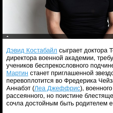
Дэвид Костабайл
сыграет доктора 
директора военной академии, треб
учеников беспрекословного подчин
Мартин
станет приглашенной звездо
перевоплотится во Фредерика Чейз
Аннабэт (
Леа Джеффрис
), военног
рассеянного, но поистине блестяще
сочла достойным быть родителем е