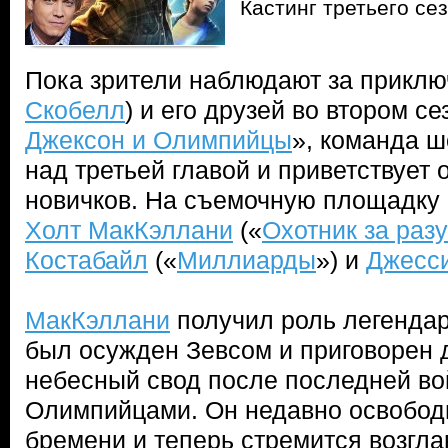
Кастинг третьего с
Пока зрители наблюдают за приклю
Скобелл
) и его друзей во втором с
Джексон и Олимпийцы
», команда ш
над третьей главой и приветствует
новичков. На съемочную площадку 
Холт МакКэллани
(«
Охотник за раз
Костабайл
(«
Миллиарды
») и
Джесси
МакКэллани
получил роль легендар
был осужден Зевсом и приговорен 
небесный свод после последней во
Олимпийцами. Он недавно освободи
бремени и теперь стремится возгла