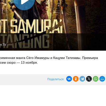
lm.TV
оименная манга Сёго Имамуры и Кацуми Татизавы. Премьера
овсем скоро — 13 ноября.
Поделиться: