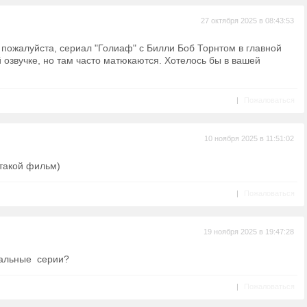
27 октября 2025 в 08:43:53
пожалуйста, сериал "Голиаф" с Билли Боб Торнтом в главной
й озвучке, но там часто матюкаются. Хотелось бы в вашей
|
Пожаловаться
10 ноября 2025 в 11:51:02
 такой фильм)
|
Пожаловаться
19 ноября 2025 в 19:47:28
тальные серии?
|
Пожаловаться