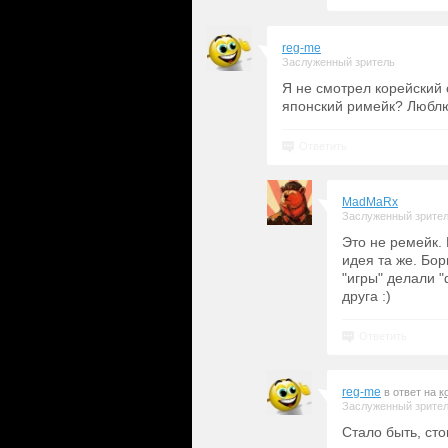
reg-me
Заслуженный зритель
Я не смотрел корейский 
японский римейк? Люблю
Ответить
MadMaRx
Заслуженный зрите
Это не ремейк. 
идея та же. Бор
"игры" делали "
друга :)
Ответить
reg-me
в ответ на
к
Заслуженный зрите
Стало быть, сто