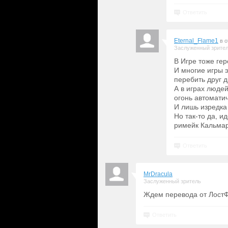
Ответить
Eternal_Flame1
в 
Заслуженный зрите
В Игре тоже гер
И многие игры 
перебить друг д
А в играх люде
огонь автоматич
И лишь изредка 
Но так-то да, и
римейк Кальмар
Ответить
MrDracula
Заслуженный зритель
Ждем перевода от ЛостФ
Ответить