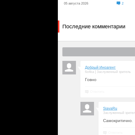
05 августа 2026
2
Последние комментарии
Добрый Иноагент
|
6o4ka
Заслуженный зритель
Говно
Ответить
SiavaRu
Заслуженный зрите
Самокритично.
Ответить