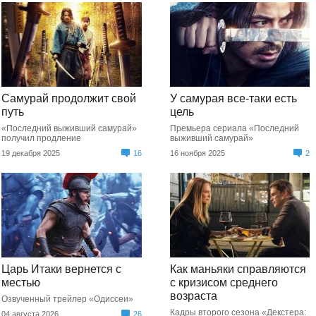
Самурай продолжит свой
У самурая все-таки есть
путь
цель
«Последний выживший самурай»
Премьера сериала «Последний
получил продление
выживший самурай»
19 декабря 2025
16
16 ноября 2025
2
Царь Итаки вернется с
Как маньяки справляются
местью
с кризисом среднего
возраста
Озвученный трейлер «Одиссеи»
Кадры второго сезона «Декстера:
04 августа 2026
26