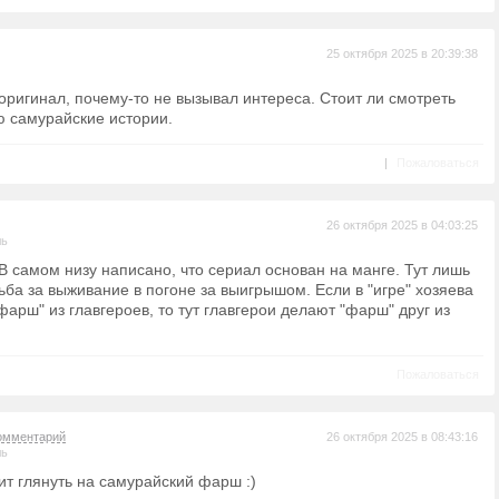
25 октября 2025 в 20:39:38
оригинал, почему-то не вызывал интереса. Стоит ли смотреть
 самурайские истории.
|
Пожаловаться
26 октября 2025 в 04:03:25
ль
В самом низу написано, что сериал основан на манге. Тут лишь
ьба за выживание в погоне за выигрышом. Если в "игре" хозяева
фарш" из главгероев, то тут главгерои делают "фарш" друг из
Пожаловаться
омментарий
26 октября 2025 в 08:43:16
ль
ит глянуть на самурайский фарш :)