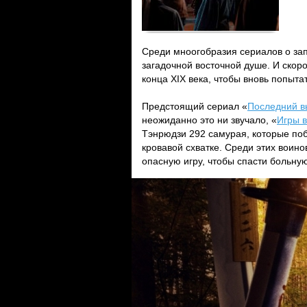
Среди мноогобразия сериалов о за
загадочной восточной душе. И скор
конца XIX века, чтобы вновь попытат
Предстоящий сериал «
Последний в
неожиданно это ни звучало, «
Игры 
Тэнрюдзи 292 самурая, которые поб
кровавой схватке. Среди этих воин
опасную игру, чтобы спасти больную