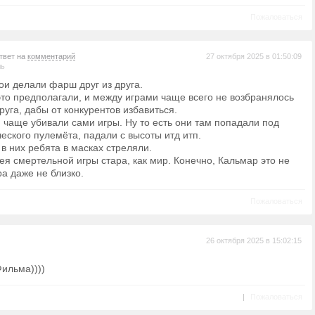
Пожаловаться
ответ на
комментарий
27 октября 2025 в 01:50:09
ль
ои делали фарш друг из друга.
это предполагали, и между играми чаще всего не возбранялось
руга, дабы от конкурентов избавиться.
й чаще убивали сами игры. Ну то есть они там попадали под
еского пулемёта, падали с высоты итд итп.
в них ребята в масках стреляли.
дея смертельной игры стара, как мир. Конечно, Кальмар это не
а даже не близко.
Пожаловаться
26 октября 2025 в 15:02:15
ильма))))
|
Пожаловаться