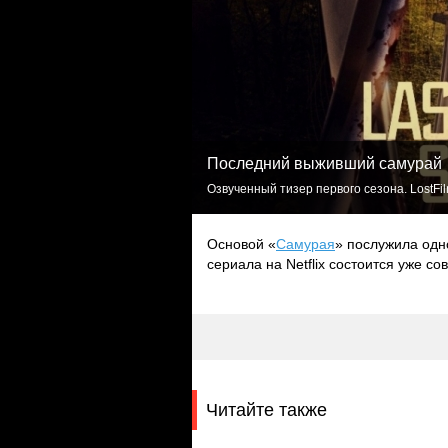
Последний выживший самурай
Озвученный тизер первого сезона. LostFi
Основой «
Самурая
» послужила одн
сериала на Netflix состоится уже с
Читайте также