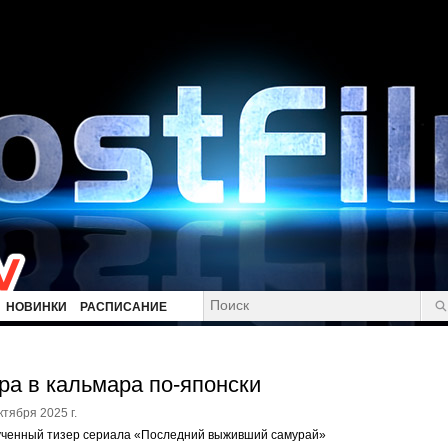
НОВИНКИ
РАСПИСАНИЕ
ра в кальмара по-японски
ктября 2025 г.
ученный тизер сериала «Последний выживший самурай»