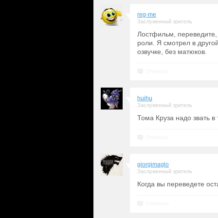
reg-me
Заслуженный зритель
Лостфильм, переведите, 
роли. Я смотрел в друго
озвучке, без матюков.
Ответить
huihu
Заслуженный зритель
Тома Круза надо звать в
Ответить
giorgimaglo
Заслуженный зритель
Когда вы переведете ос
Ответить