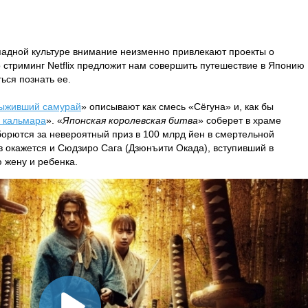
падной культуре внимание неизменно привлекают проекты о
о стриминг Netflix предложит нам совершить путешествие в Японию
ься познать ее.
ыживший самурай
» описывают как смесь «Сёгуна» и, как бы
в кальмара
». «
Японская королевская битва
» соберет в храме
орются за невероятный приз в 100 млрд йен в смертельной
ов окажется и Сюдзиро Сага (Дзюнъити Окада), вступивший в
 жену и ребенка.