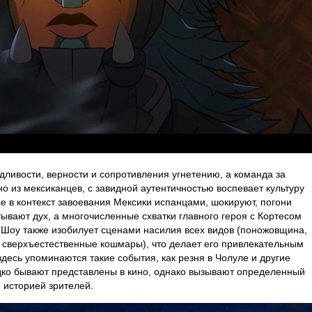
ливости, верности и сопротивления угнетению, а команда за
 из мексиканцев, с завидной аутентичностью воспевает культуру
 в контекст завоевания Мексики испанцами, шокируют, погони
вают дух, а многочисленные схватки главного героя с Кортесом
. Шоу также изобилует сценами насилия всех видов (поножовщина,
и сверхъестественные кошмары), что делает его привлекательным
здесь упоминаются такие события, как резня в Чолуле и другие
дко бывают представлены в кино, однако вызывают определенный
 историей зрителей.