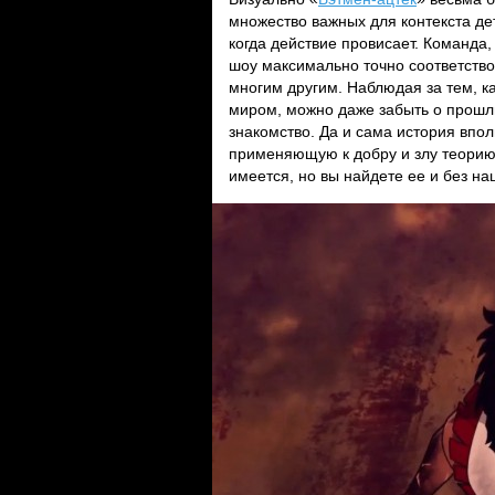
множество важных для контекста де
когда действие провисает. Команда
шоу максимально точно соответство
многим другим. Наблюдая за тем, к
миром, можно даже забыть о прошлы
знакомство. Да и сама история вп
применяющую к добру и злу теорию 
имеется, но вы найдете ее и без на