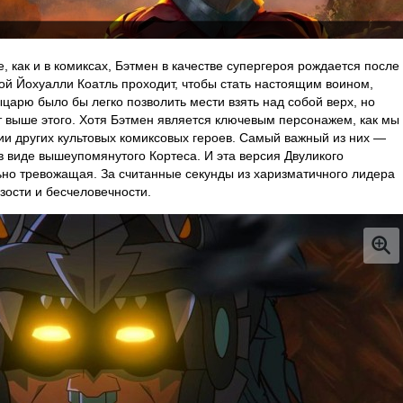
, как и в комиксах, Бэтмен в качестве супергероя рождается после
дой Йохуалли Коатль проходит, чтобы стать настоящим воином,
царю было бы легко позволить мести взять над собой верх, но
ит выше этого. Хотя Бэтмен является ключевым персонажем, как мы
сии других культовых комиксовых героев. Самый важный из них —
в виде вышеупомянутого Кортеса. И эта версия Двуликого
ьно тревожащая. За считанные секунды из харизматичного лидера
зости и бесчеловечности.