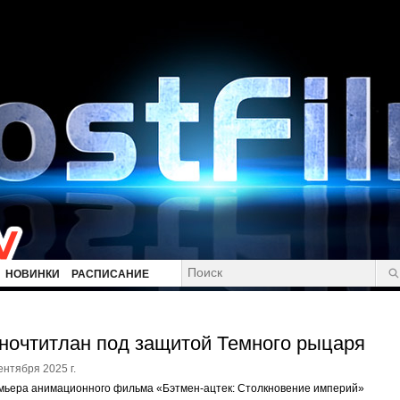
НОВИНКИ
РАСПИСАНИЕ
ночтитлан под защитой Темного рыцаря
ентября 2025 г.
мьера анимационного фильма «Бэтмен-ацтек: Столкновение империй»