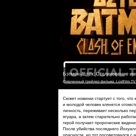
Бэтмен-ацтек: Столкновение и
Озвученный трейлер фильма. LostFilm.TV
Сюжет новинки стартует с того, что
и молодой человек клянется отомст
личность, переживает несколько п
ягуара, а затем старательно работ
герой получает пророческие видения
После убийства последнего Йохуал
опасности, но тот посоветовался с 