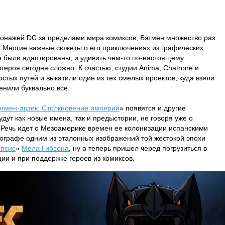
сонажей DC за пределами мира комиксов, Бэтмен множество раз
. Многие важные сюжеты о его приключениях из графических
е были адаптированы, и удивить чем-то по-настоящему
ероя сегодня сложно. К счастью, студии Anima, Chatrone и
ростых путей и выкатили один из тех смелых проектов, куда взяли
енили буквально все.
этмен-ацтек: Столкновение империй
» появятся и другие
удут как новые имена, так и предыстории, не говоря уже о
ь. Речь идет о Мезоамерике времен ее колонизации испанскими
тографе одним из эталонных изображений той жестокой эпохи
ипсис
»
Мела Гибсона
, ну а теперь пришел черед погрузиться в
ии и при поддержке героев из комиксов.