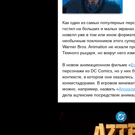
Как один из самых популярных пер
гостил на больших и малых экранах
новелл уже в том или ином формат
необычным поклонников этого суперг
Warner Bros. Animation не искали п
Темного рыцаря, но вокруг него изм
В новом анимационном фильме «
Б
персонажи из DC Comics, но у них б
контексте, в котором они оказалис
конкистадорами. В игровом кинема
можно, например, назвать «
Апокал
дела ацтекские посредством анимац