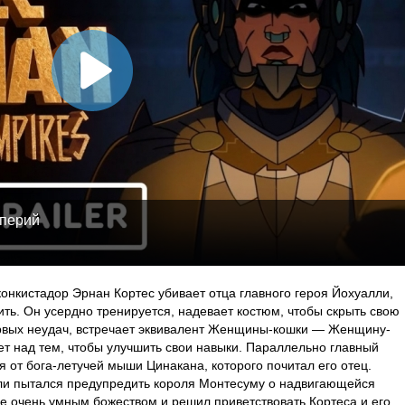
мперий
 конкистадор Эрнан Кортес убивает отца главного героя Йохуалли,
ить. Он усердно тренируется, надевает костюм, чтобы скрыть свою
ервых неудач, встречает эквивалент Женщины-кошки — Женщину-
ает над тем, чтобы улучшить свои навыки. Параллельно главный
 от бога-летучей мыши Цинакана, которого почитал его отец.
ли пытался предупредить короля Монтесуму о надвигающейся
не очень умным божеством и решил приветствовать Кортеса и его