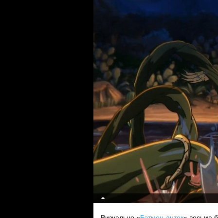
Визуально «
Бэтмен-ацтек
» весьма б